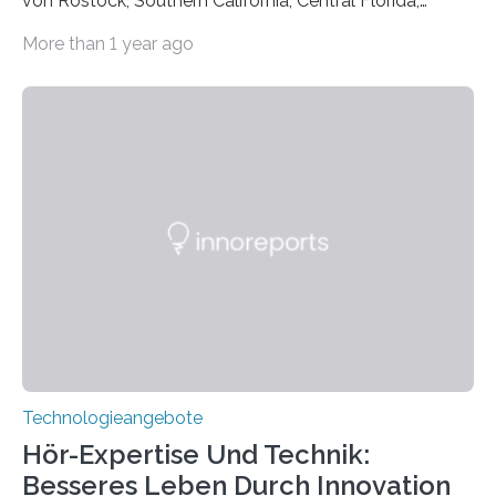
von Rostock, Southern California, Central Florida,
Pennsylvania State und Saint Louis hat einen neuen
More than 1 year ago
Weg gefunden, um eine wichtige Eigenschaft in der
Quantenphotonik zu schützen: die optische
Verschränkung. Ihre Entdeckung wurde online am 28.
März 2025 in der renommierten Fachzeitschrift Science
veröffentlicht. Das Jahr 2025 wurde von den Vereinten
Nationen zum Internationalen Jahr der
Quantenwissenschaft und -technologie erklärt und
markiert das 100-jährige Jubiläum der Entwicklung der
Quantenmechanik. Diese faszinierende Disziplin hat
nicht nur das Verständnis…
Technologieangebote
Hör-Expertise Und Technik:
Besseres Leben Durch Innovation