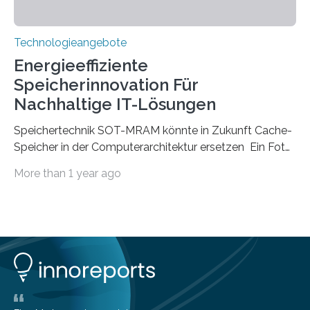
Technologieangebote
Energieeffiziente
Speicherinnovation Für
Nachhaltige IT-Lösungen
Speichertechnik SOT-MRAM könnte in Zukunft Cache-
Speicher in der Computerarchitektur ersetzen Ein Foto,
klick, und ab in die sozialen Medien und die Welt.
More than 1 year ago
Hochgeladene Medien landen in riesigen Cloud-
Speichern und Rechenzentren, welche wiederum
kontinuierlich mit Strom versorgt werden müssen. Auf
Rechenzentren entfällt derzeit etwa ein Prozent des
weltweiten Gesamtenergieverbrauchs, was 200
Terawattstunden Strom pro Jahr entspricht. Dieser
immense Energiebedarf hat Wissenschaftlerinnen und
Wissenschaftler dazu veranlasst, innovative Wege zur