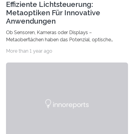
Effiziente Lichtsteuerung:
Metaoptiken Für Innovative
Anwendungen
Ob Sensoren, Kameras oder Displays –
Metaoberflächen haben das Potenzial, optische
Systeme in unserem Alltag grundlegend zu verbessern.
More than 1 year ago
Durch eine präzisere Steuerung von Licht ermöglichen
sie kompakte und multifunktionale Lösungen. Auf der
Hannover Messe, die am Montag, 31. März 2025,
beginnt, demonstrieren Forschende des Karlsruher
Instituts für Technologie (KIT) ein optisches Bauteil, das
hochgradig effiziente Lichtsteuerung bei steilen
Einfallswinkeln ermöglicht und dabei bisherige
Einschränkungen überwindet. Herkömmliche gewölbte
Linsen, die Licht durch Brechung in Glas oder
Kunststoff lenken, sind oft sperrig,…