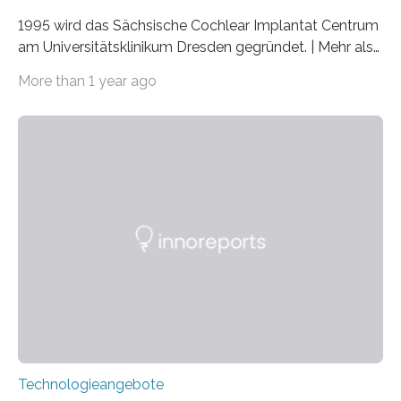
1995 wird das Sächsische Cochlear Implantat Centrum
am Universitätsklinikum Dresden gegründet. | Mehr als
2.500 taub Geborenen, Ertaubten oder Schwerhörigen
More than 1 year ago
wurde mit einem Cochlear Implantat geholfen. | 30
Jahre Expertise ermöglichen Betroffenen ein Leben
ohne große Höreinschränkungen. Vor 30 Jahren wurde
das Sächsische Cochlear Implantat Centrum am
Universitätsklinikum Carl Gustav Carus Dresden
gegründet. Seitdem wurde insgesamt 2.514 taub
geborenen oder hochgradig schwerhörigen Menschen
mit einem Cochlea-Implantat (CI) das Hören wieder
ermöglicht. Dank der großen chirurgischen und
therapeutischen Expertise für Hörgeschädigte…
Technologieangebote