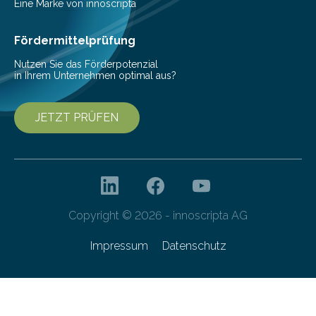
Senkung des Energieverbrauchs zu erforschen. Neuer
Eine Marke von innoscripta
Ansatz für Smartphones und Supercomputer
gleichermaßen geeignet…
Fördermittelprüfung
Nutzen Sie das Förderpotenzial
in Ihrem Unternehmen optimal aus?
JETZT PRÜFEN
Copyright © 2026 - innoscripta AG
Impressum
Datenschutz