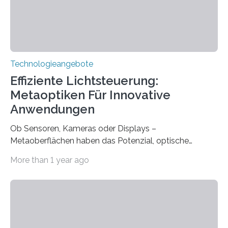
therapeutischen Expertise für Hörgeschädigte…
Technologieangebote
Effiziente Lichtsteuerung:
Metaoptiken Für Innovative
Anwendungen
Ob Sensoren, Kameras oder Displays –
Metaoberflächen haben das Potenzial, optische
Systeme in unserem Alltag grundlegend zu verbessern.
More than 1 year ago
Durch eine präzisere Steuerung von Licht ermöglichen
sie kompakte und multifunktionale Lösungen. Auf der
Hannover Messe, die am Montag, 31. März 2025,
beginnt, demonstrieren Forschende des Karlsruher
Instituts für Technologie (KIT) ein optisches Bauteil, das
hochgradig effiziente Lichtsteuerung bei steilen