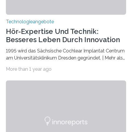
Technologieangebote
Hör-Expertise Und Technik:
Besseres Leben Durch Innovation
1995 wird das Sächsische Cochlear Implantat Centrum
am Universitätsklinikum Dresden gegründet. | Mehr als
2.500 taub Geborenen, Ertaubten oder Schwerhörigen
More than 1 year ago
wurde mit einem Cochlear Implantat geholfen. | 30
Jahre Expertise ermöglichen Betroffenen ein Leben
ohne große Höreinschränkungen. Vor 30 Jahren wurde
das Sächsische Cochlear Implantat Centrum am
Universitätsklinikum Carl Gustav Carus Dresden
gegründet. Seitdem wurde insgesamt 2.514 taub
geborenen oder hochgradig schwerhörigen Menschen
mit einem Cochlea-Implantat (CI) das Hören wieder
ermöglicht. Dank der großen chirurgischen und