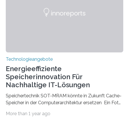
Einfallswinkeln ermöglicht und dabei bisherige
Einschränkungen überwindet. Herkömmliche gewölbte
Linsen, die Licht durch Brechung in Glas oder
Kunststoff lenken, sind oft sperrig,…
Technologieangebote
Energieeffiziente
Speicherinnovation Für
Nachhaltige IT-Lösungen
Speichertechnik SOT-MRAM könnte in Zukunft Cache-
Speicher in der Computerarchitektur ersetzen Ein Foto,
klick, und ab in die sozialen Medien und die Welt.
More than 1 year ago
Hochgeladene Medien landen in riesigen Cloud-
Speichern und Rechenzentren, welche wiederum