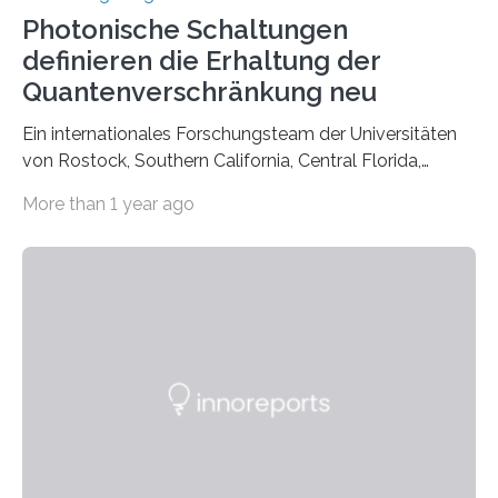
Photonische Schaltungen
definieren die Erhaltung der
Quantenverschränkung neu
Ein internationales Forschungsteam der Universitäten
von Rostock, Southern California, Central Florida,
Pennsylvania State und Saint Louis hat einen neuen
More than 1 year ago
Weg gefunden, um eine wichtige Eigenschaft in der
Quantenphotonik zu schützen: die optische
Verschränkung. Ihre Entdeckung wurde online am 28.
März 2025 in der renommierten Fachzeitschrift Science
veröffentlicht. Das Jahr 2025 wurde von den Vereinten
Nationen zum Internationalen Jahr der
Quantenwissenschaft und -technologie erklärt und
markiert das 100-jährige Jubiläum der Entwicklung der
Quantenmechanik. Diese faszinierende Disziplin hat
nicht nur das Verständnis…