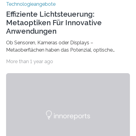
Technologieangebote
Effiziente Lichtsteuerung:
Metaoptiken Für Innovative
Anwendungen
Ob Sensoren, Kameras oder Displays –
Metaoberflächen haben das Potenzial, optische
Systeme in unserem Alltag grundlegend zu verbessern.
More than 1 year ago
Durch eine präzisere Steuerung von Licht ermöglichen
sie kompakte und multifunktionale Lösungen. Auf der
Hannover Messe, die am Montag, 31. März 2025,
beginnt, demonstrieren Forschende des Karlsruher
Instituts für Technologie (KIT) ein optisches Bauteil, das
hochgradig effiziente Lichtsteuerung bei steilen
Einfallswinkeln ermöglicht und dabei bisherige
Einschränkungen überwindet. Herkömmliche gewölbte
Linsen, die Licht durch Brechung in Glas oder
Kunststoff lenken, sind oft sperrig,…