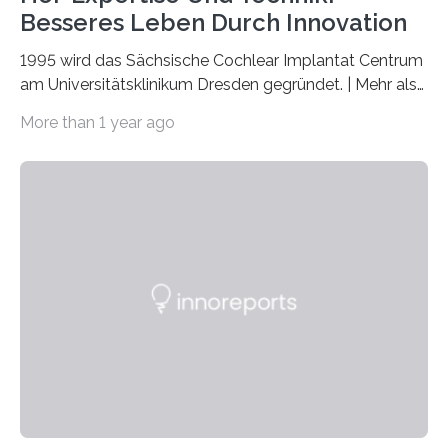
Besseres Leben Durch Innovation
1995 wird das Sächsische Cochlear Implantat Centrum
am Universitätsklinikum Dresden gegründet. | Mehr als
2.500 taub Geborenen, Ertaubten oder Schwerhörigen
More than 1 year ago
wurde mit einem Cochlear Implantat geholfen. | 30
Jahre Expertise ermöglichen Betroffenen ein Leben
ohne große Höreinschränkungen. Vor 30 Jahren wurde
das Sächsische Cochlear Implantat Centrum am
Universitätsklinikum Carl Gustav Carus Dresden
gegründet. Seitdem wurde insgesamt 2.514 taub
geborenen oder hochgradig schwerhörigen Menschen
mit einem Cochlea-Implantat (CI) das Hören wieder
ermöglicht. Dank der großen chirurgischen und
therapeutischen Expertise für Hörgeschädigte…