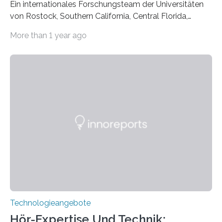
Ein internationales Forschungsteam der Universitäten
von Rostock, Southern California, Central Florida,
Pennsylvania State und Saint Louis hat einen neuen
More than 1 year ago
Weg gefunden, um eine wichtige Eigenschaft in der
Quantenphotonik zu schützen: die optische
Verschränkung. Ihre Entdeckung wurde online am 28.
März 2025 in der renommierten Fachzeitschrift Science
veröffentlicht. Das Jahr 2025 wurde von den Vereinten
Nationen zum Internationalen Jahr der
Quantenwissenschaft und -technologie erklärt und
markiert das 100-jährige Jubiläum der Entwicklung der
Quantenmechanik. Diese faszinierende Disziplin hat
nicht nur das Verständnis…
Technologieangebote
Hör-Expertise Und Technik: