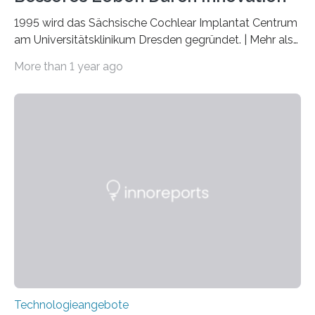
1995 wird das Sächsische Cochlear Implantat Centrum
am Universitätsklinikum Dresden gegründet. | Mehr als
2.500 taub Geborenen, Ertaubten oder Schwerhörigen
More than 1 year ago
wurde mit einem Cochlear Implantat geholfen. | 30
Jahre Expertise ermöglichen Betroffenen ein Leben
ohne große Höreinschränkungen. Vor 30 Jahren wurde
das Sächsische Cochlear Implantat Centrum am
Universitätsklinikum Carl Gustav Carus Dresden
gegründet. Seitdem wurde insgesamt 2.514 taub
geborenen oder hochgradig schwerhörigen Menschen
mit einem Cochlea-Implantat (CI) das Hören wieder
ermöglicht. Dank der großen chirurgischen und
therapeutischen Expertise für Hörgeschädigte…
Technologieangebote