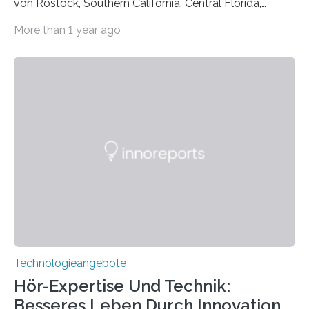
von Rostock, Southern California, Central Florida,
Pennsylvania State und Saint Louis hat einen neuen
More than 1 year ago
Weg gefunden, um eine wichtige Eigenschaft in der
Quantenphotonik zu schützen: die optische
Verschränkung. Ihre Entdeckung wurde online am 28.
März 2025 in der renommierten Fachzeitschrift Science
veröffentlicht. Das Jahr 2025 wurde von den Vereinten
Nationen zum Internationalen Jahr der
Quantenwissenschaft und -technologie erklärt und
markiert das 100-jährige Jubiläum der Entwicklung der
Quantenmechanik. Diese faszinierende Disziplin hat
nicht nur das Verständnis…
Technologieangebote
Hör-Expertise Und Technik:
Besseres Leben Durch Innovation