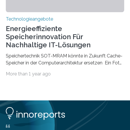
Technologieangebote
Energieeffiziente
Speicherinnovation Für
Nachhaltige IT-Lösungen
Speichertechnik SOT-MRAM könnte in Zukunft Cache-
Speicher in der Computerarchitektur ersetzen Ein Foto,
klick, und ab in die sozialen Medien und die Welt.
More than 1 year ago
Hochgeladene Medien landen in riesigen Cloud-
Speichern und Rechenzentren, welche wiederum
kontinuierlich mit Strom versorgt werden müssen. Auf
Rechenzentren entfällt derzeit etwa ein Prozent des
weltweiten Gesamtenergieverbrauchs, was 200
Terawattstunden Strom pro Jahr entspricht. Dieser
immense Energiebedarf hat Wissenschaftlerinnen und
Wissenschaftler dazu veranlasst, innovative Wege zur