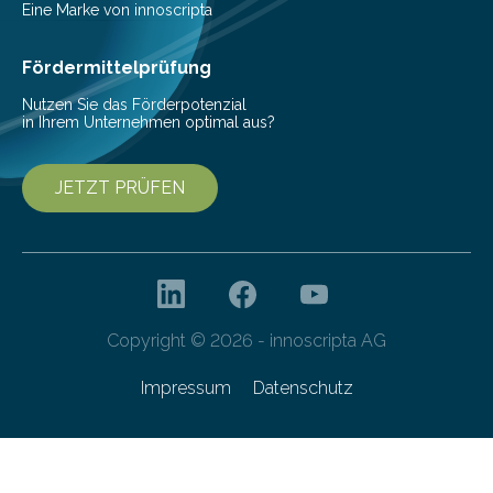
Senkung des Energieverbrauchs zu erforschen. Neuer
Eine Marke von innoscripta
Ansatz für Smartphones und Supercomputer
gleichermaßen geeignet…
Fördermittelprüfung
Nutzen Sie das Förderpotenzial
in Ihrem Unternehmen optimal aus?
JETZT PRÜFEN
Copyright © 2026 - innoscripta AG
Impressum
Datenschutz