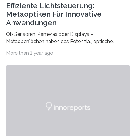
Effiziente Lichtsteuerung:
Metaoptiken Für Innovative
Anwendungen
Ob Sensoren, Kameras oder Displays –
Metaoberflächen haben das Potenzial, optische
Systeme in unserem Alltag grundlegend zu verbessern.
More than 1 year ago
Durch eine präzisere Steuerung von Licht ermöglichen
sie kompakte und multifunktionale Lösungen. Auf der
Hannover Messe, die am Montag, 31. März 2025,
beginnt, demonstrieren Forschende des Karlsruher
Instituts für Technologie (KIT) ein optisches Bauteil, das
hochgradig effiziente Lichtsteuerung bei steilen
Einfallswinkeln ermöglicht und dabei bisherige
Einschränkungen überwindet. Herkömmliche gewölbte
Linsen, die Licht durch Brechung in Glas oder
Kunststoff lenken, sind oft sperrig,…