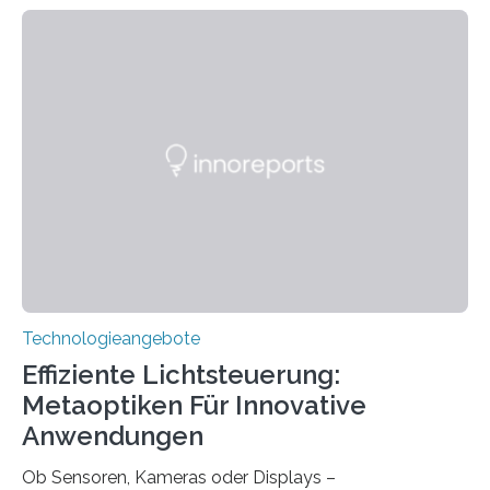
Jahre Expertise ermöglichen Betroffenen ein Leben
ohne große Höreinschränkungen. Vor 30 Jahren wurde
das Sächsische Cochlear Implantat Centrum am
Universitätsklinikum Carl Gustav Carus Dresden
gegründet. Seitdem wurde insgesamt 2.514 taub
geborenen oder hochgradig schwerhörigen Menschen
mit einem Cochlea-Implantat (CI) das Hören wieder
ermöglicht. Dank der großen chirurgischen und
therapeutischen Expertise für Hörgeschädigte…
Technologieangebote
Effiziente Lichtsteuerung:
Metaoptiken Für Innovative
Anwendungen
Ob Sensoren, Kameras oder Displays –