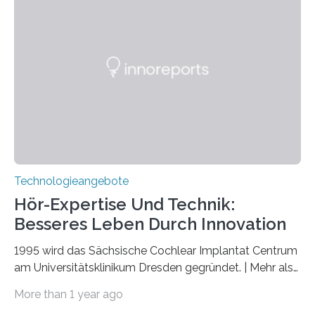
März 2025 in der renommierten Fachzeitschrift Science
veröffentlicht. Das Jahr 2025 wurde von den Vereinten
Nationen zum Internationalen Jahr der
Quantenwissenschaft und -technologie erklärt und
markiert das 100-jährige Jubiläum der Entwicklung der
Quantenmechanik. Diese faszinierende Disziplin hat
nicht nur das Verständnis…
Technologieangebote
Hör-Expertise Und Technik:
Besseres Leben Durch Innovation
1995 wird das Sächsische Cochlear Implantat Centrum
am Universitätsklinikum Dresden gegründet. | Mehr als
2.500 taub Geborenen, Ertaubten oder Schwerhörigen
More than 1 year ago
wurde mit einem Cochlear Implantat geholfen. | 30