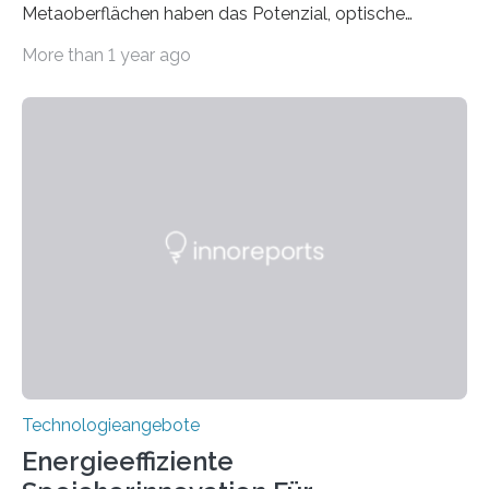
Metaoberflächen haben das Potenzial, optische
Systeme in unserem Alltag grundlegend zu verbessern.
More than 1 year ago
Durch eine präzisere Steuerung von Licht ermöglichen
sie kompakte und multifunktionale Lösungen. Auf der
Hannover Messe, die am Montag, 31. März 2025,
beginnt, demonstrieren Forschende des Karlsruher
Instituts für Technologie (KIT) ein optisches Bauteil, das
hochgradig effiziente Lichtsteuerung bei steilen
Einfallswinkeln ermöglicht und dabei bisherige
Einschränkungen überwindet. Herkömmliche gewölbte
Linsen, die Licht durch Brechung in Glas oder
Kunststoff lenken, sind oft sperrig,…
Technologieangebote
Energieeffiziente