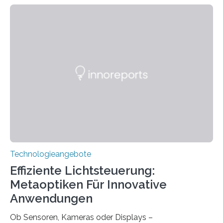
Jahre Expertise ermöglichen Betroffenen ein Leben
ohne große Höreinschränkungen. Vor 30 Jahren wurde
das Sächsische Cochlear Implantat Centrum am
Universitätsklinikum Carl Gustav Carus Dresden
gegründet. Seitdem wurde insgesamt 2.514 taub
geborenen oder hochgradig schwerhörigen Menschen
mit einem Cochlea-Implantat (CI) das Hören wieder
ermöglicht. Dank der großen chirurgischen und
therapeutischen Expertise für Hörgeschädigte…
Technologieangebote
Effiziente Lichtsteuerung:
Metaoptiken Für Innovative
Anwendungen
Ob Sensoren, Kameras oder Displays –