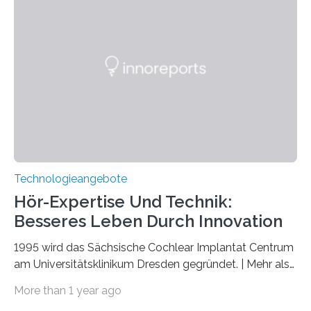
März 2025 in der renommierten Fachzeitschrift Science
veröffentlicht. Das Jahr 2025 wurde von den Vereinten
Nationen zum Internationalen Jahr der
Quantenwissenschaft und -technologie erklärt und
markiert das 100-jährige Jubiläum der Entwicklung der
Quantenmechanik. Diese faszinierende Disziplin hat
nicht nur das Verständnis…
Technologieangebote
Hör-Expertise Und Technik:
Besseres Leben Durch Innovation
1995 wird das Sächsische Cochlear Implantat Centrum
am Universitätsklinikum Dresden gegründet. | Mehr als
2.500 taub Geborenen, Ertaubten oder Schwerhörigen
More than 1 year ago
wurde mit einem Cochlear Implantat geholfen. | 30