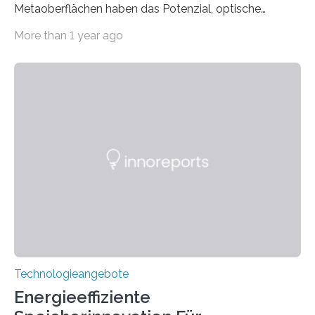
Metaoberflächen haben das Potenzial, optische
Systeme in unserem Alltag grundlegend zu verbessern.
More than 1 year ago
Durch eine präzisere Steuerung von Licht ermöglichen
sie kompakte und multifunktionale Lösungen. Auf der
Hannover Messe, die am Montag, 31. März 2025,
beginnt, demonstrieren Forschende des Karlsruher
Instituts für Technologie (KIT) ein optisches Bauteil, das
hochgradig effiziente Lichtsteuerung bei steilen
Einfallswinkeln ermöglicht und dabei bisherige
Einschränkungen überwindet. Herkömmliche gewölbte
Linsen, die Licht durch Brechung in Glas oder
Kunststoff lenken, sind oft sperrig,…
Technologieangebote
Energieeffiziente