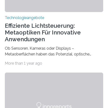
Technologieangebote
Effiziente Lichtsteuerung:
Metaoptiken Für Innovative
Anwendungen
Ob Sensoren, Kameras oder Displays –
Metaoberflächen haben das Potenzial, optische
Systeme in unserem Alltag grundlegend zu verbessern.
More than 1 year ago
Durch eine präzisere Steuerung von Licht ermöglichen
sie kompakte und multifunktionale Lösungen. Auf der
Hannover Messe, die am Montag, 31. März 2025,
beginnt, demonstrieren Forschende des Karlsruher
Instituts für Technologie (KIT) ein optisches Bauteil, das
hochgradig effiziente Lichtsteuerung bei steilen
Einfallswinkeln ermöglicht und dabei bisherige
Einschränkungen überwindet. Herkömmliche gewölbte