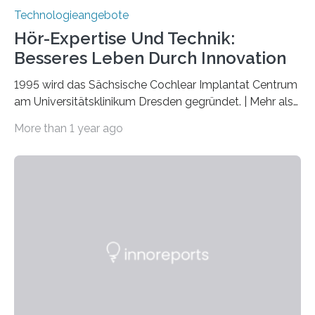
Technologieangebote
Hör-Expertise Und Technik:
Besseres Leben Durch Innovation
1995 wird das Sächsische Cochlear Implantat Centrum
am Universitätsklinikum Dresden gegründet. | Mehr als
2.500 taub Geborenen, Ertaubten oder Schwerhörigen
More than 1 year ago
wurde mit einem Cochlear Implantat geholfen. | 30
Jahre Expertise ermöglichen Betroffenen ein Leben
ohne große Höreinschränkungen. Vor 30 Jahren wurde
das Sächsische Cochlear Implantat Centrum am
Universitätsklinikum Carl Gustav Carus Dresden
gegründet. Seitdem wurde insgesamt 2.514 taub
geborenen oder hochgradig schwerhörigen Menschen
mit einem Cochlea-Implantat (CI) das Hören wieder
ermöglicht. Dank der großen chirurgischen und
therapeutischen Expertise für Hörgeschädigte…