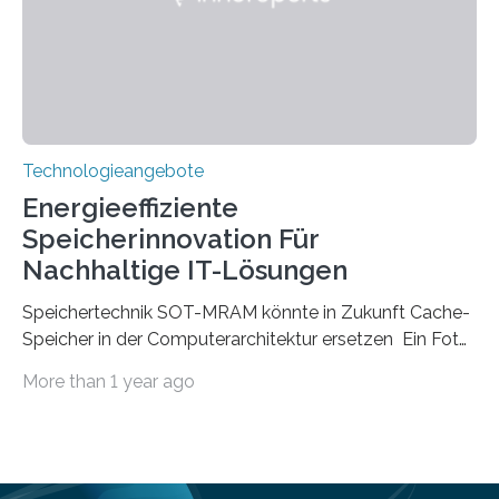
Linsen, die Licht durch Brechung in Glas oder
Kunststoff lenken, sind oft sperrig,…
Technologieangebote
Energieeffiziente
Speicherinnovation Für
Nachhaltige IT-Lösungen
Speichertechnik SOT-MRAM könnte in Zukunft Cache-
Speicher in der Computerarchitektur ersetzen Ein Foto,
klick, und ab in die sozialen Medien und die Welt.
More than 1 year ago
Hochgeladene Medien landen in riesigen Cloud-
Speichern und Rechenzentren, welche wiederum
kontinuierlich mit Strom versorgt werden müssen. Auf
Rechenzentren entfällt derzeit etwa ein Prozent des