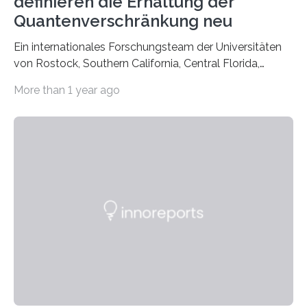
definieren die Erhaltung der
Quantenverschränkung neu
Ein internationales Forschungsteam der Universitäten
von Rostock, Southern California, Central Florida,
Pennsylvania State und Saint Louis hat einen neuen
More than 1 year ago
Weg gefunden, um eine wichtige Eigenschaft in der
Quantenphotonik zu schützen: die optische
Verschränkung. Ihre Entdeckung wurde online am 28.
März 2025 in der renommierten Fachzeitschrift Science
veröffentlicht. Das Jahr 2025 wurde von den Vereinten
Nationen zum Internationalen Jahr der
Quantenwissenschaft und -technologie erklärt und
markiert das 100-jährige Jubiläum der Entwicklung der
Quantenmechanik. Diese faszinierende Disziplin hat
nicht nur das Verständnis…