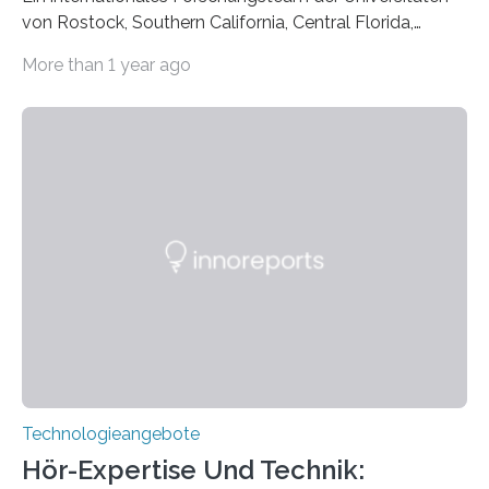
von Rostock, Southern California, Central Florida,
Pennsylvania State und Saint Louis hat einen neuen
More than 1 year ago
Weg gefunden, um eine wichtige Eigenschaft in der
Quantenphotonik zu schützen: die optische
Verschränkung. Ihre Entdeckung wurde online am 28.
März 2025 in der renommierten Fachzeitschrift Science
veröffentlicht. Das Jahr 2025 wurde von den Vereinten
Nationen zum Internationalen Jahr der
Quantenwissenschaft und -technologie erklärt und
markiert das 100-jährige Jubiläum der Entwicklung der
Quantenmechanik. Diese faszinierende Disziplin hat
nicht nur das Verständnis…
Technologieangebote
Hör-Expertise Und Technik: