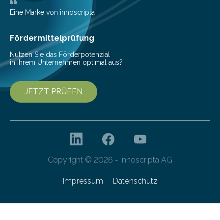
Wissenschaftler dazu veranlasst, innovative Wege zur
Senkung des Energieverbrauchs zu erforschen. Neuer
Eine Marke von innoscripta
Ansatz für Smartphones und Supercomputer
gleichermaßen geeignet…
Fördermittelprüfung
Nutzen Sie das Förderpotenzial
in Ihrem Unternehmen optimal aus?
JETZT PRÜFEN
Copyright © 2026 - innoscripta AG
Impressum
Datenschutz