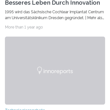
Besseres Leben Durch Innovation
1995 wird das Sächsische Cochlear Implantat Centrum
am Universitätsklinikum Dresden gegründet. | Mehr als
2.500 taub Geborenen, Ertaubten oder Schwerhörigen
More than 1 year ago
wurde mit einem Cochlear Implantat geholfen. | 30
Jahre Expertise ermöglichen Betroffenen ein Leben
ohne große Höreinschränkungen. Vor 30 Jahren wurde
das Sächsische Cochlear Implantat Centrum am
Universitätsklinikum Carl Gustav Carus Dresden
gegründet. Seitdem wurde insgesamt 2.514 taub
geborenen oder hochgradig schwerhörigen Menschen
mit einem Cochlea-Implantat (CI) das Hören wieder
ermöglicht. Dank der großen chirurgischen und
therapeutischen Expertise für Hörgeschädigte…