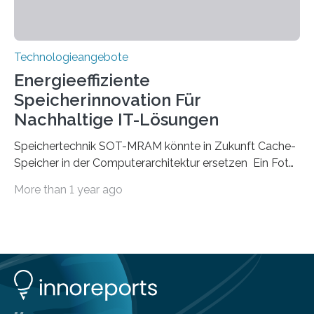
Technologieangebote
Energieeffiziente
Speicherinnovation Für
Nachhaltige IT-Lösungen
Speichertechnik SOT-MRAM könnte in Zukunft Cache-
Speicher in der Computerarchitektur ersetzen Ein Foto,
klick, und ab in die sozialen Medien und die Welt.
More than 1 year ago
Hochgeladene Medien landen in riesigen Cloud-
Speichern und Rechenzentren, welche wiederum
kontinuierlich mit Strom versorgt werden müssen. Auf
Rechenzentren entfällt derzeit etwa ein Prozent des
weltweiten Gesamtenergieverbrauchs, was 200
Terawattstunden Strom pro Jahr entspricht. Dieser
immense Energiebedarf hat Wissenschaftlerinnen und