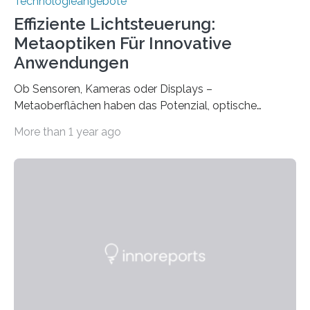
Technologieangebote
Effiziente Lichtsteuerung:
Metaoptiken Für Innovative
Anwendungen
Ob Sensoren, Kameras oder Displays –
Metaoberflächen haben das Potenzial, optische
Systeme in unserem Alltag grundlegend zu verbessern.
More than 1 year ago
Durch eine präzisere Steuerung von Licht ermöglichen
sie kompakte und multifunktionale Lösungen. Auf der
Hannover Messe, die am Montag, 31. März 2025,
beginnt, demonstrieren Forschende des Karlsruher
Instituts für Technologie (KIT) ein optisches Bauteil, das
hochgradig effiziente Lichtsteuerung bei steilen
Einfallswinkeln ermöglicht und dabei bisherige
Einschränkungen überwindet. Herkömmliche gewölbte
Linsen, die Licht durch Brechung in Glas oder
Kunststoff lenken, sind oft sperrig,…