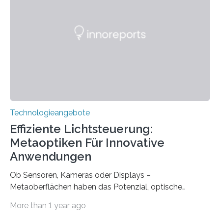
gegründet. Seitdem wurde insgesamt 2.514 taub
geborenen oder hochgradig schwerhörigen Menschen
mit einem Cochlea-Implantat (CI) das Hören wieder
ermöglicht. Dank der großen chirurgischen und
therapeutischen Expertise für Hörgeschädigte…
Technologieangebote
Effiziente Lichtsteuerung:
Metaoptiken Für Innovative
Anwendungen
Ob Sensoren, Kameras oder Displays –
Metaoberflächen haben das Potenzial, optische
Systeme in unserem Alltag grundlegend zu verbessern.
More than 1 year ago
Durch eine präzisere Steuerung von Licht ermöglichen