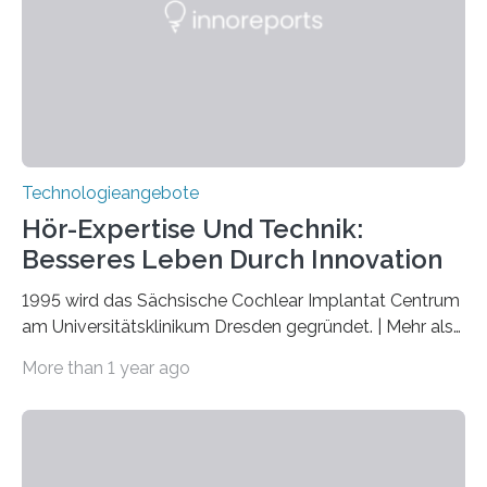
markiert das 100-jährige Jubiläum der Entwicklung der
Quantenmechanik. Diese faszinierende Disziplin hat
nicht nur das Verständnis…
Technologieangebote
Hör-Expertise Und Technik:
Besseres Leben Durch Innovation
1995 wird das Sächsische Cochlear Implantat Centrum
am Universitätsklinikum Dresden gegründet. | Mehr als
2.500 taub Geborenen, Ertaubten oder Schwerhörigen
More than 1 year ago
wurde mit einem Cochlear Implantat geholfen. | 30
Jahre Expertise ermöglichen Betroffenen ein Leben
ohne große Höreinschränkungen. Vor 30 Jahren wurde
das Sächsische Cochlear Implantat Centrum am
Universitätsklinikum Carl Gustav Carus Dresden