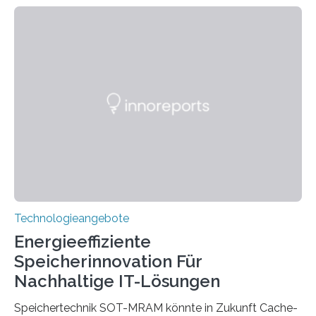
sie kompakte und multifunktionale Lösungen. Auf der
Hannover Messe, die am Montag, 31. März 2025,
beginnt, demonstrieren Forschende des Karlsruher
Instituts für Technologie (KIT) ein optisches Bauteil, das
hochgradig effiziente Lichtsteuerung bei steilen
Einfallswinkeln ermöglicht und dabei bisherige
Einschränkungen überwindet. Herkömmliche gewölbte
Linsen, die Licht durch Brechung in Glas oder
Kunststoff lenken, sind oft sperrig,…
Technologieangebote
Energieeffiziente
Speicherinnovation Für
Nachhaltige IT-Lösungen
Speichertechnik SOT-MRAM könnte in Zukunft Cache-