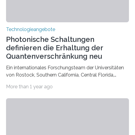
Technologieangebote
Photonische Schaltungen
definieren die Erhaltung der
Quantenverschränkung neu
Ein internationales Forschungsteam der Universitäten
von Rostock, Southern California, Central Florida,
Pennsylvania State und Saint Louis hat einen neuen
More than 1 year ago
Weg gefunden, um eine wichtige Eigenschaft in der
Quantenphotonik zu schützen: die optische
Verschränkung. Ihre Entdeckung wurde online am 28.
März 2025 in der renommierten Fachzeitschrift Science
veröffentlicht. Das Jahr 2025 wurde von den Vereinten
Nationen zum Internationalen Jahr der
Quantenwissenschaft und -technologie erklärt und