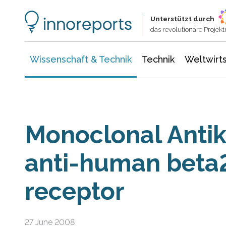
Wissenschaft & Technik
Informationstechnologie
Energie & Elektrotechnik
Unterstützt durch
das revolutionäre Proje
Wissenschaft & Technik
Technik
Weltwirts
Monoclonal Anti
anti-human beta
receptor
27 June 2008