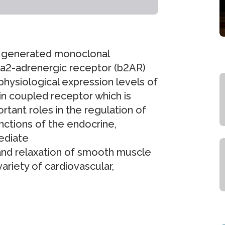
y generated monoclonal
eta2-adrenergic receptor (b2AR)
hysiological expression levels of
ein coupled receptor which is
ortant roles in the regulation of
ctions of the endocrine,
ediate
and relaxation of smooth muscle
ariety of cardiovascular,