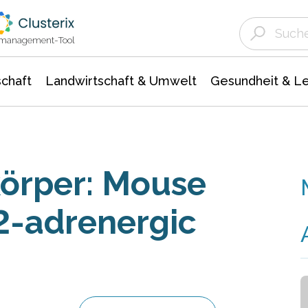
Landwirtschaft & Umwelt
Gesundheit &
Agrar- Forstwissenschaften
Unternehmensmeldungen
Biowissenschafte
Ökologie Umwelt- Naturschutz
ktmanagement-Tool
chaft
Landwirtschaft & Umwelt
Gesundheit & L
körper: Mouse
2-adrenergic