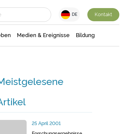
 Leben
Medien & Ereignisse
Interdisziplinäre Forschung
Veranstaltungsnachrichten
n Chemie
Gesellschaftswissenschaften
Kontakt
DE
eben
Medien & Ereignisse
Bildung
Meistgelesene
Artikel
25 April 2001
Forschungsergebnisse