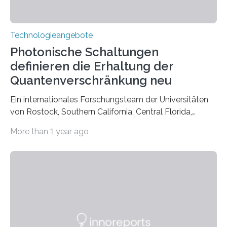
Technologieangebote
Photonische Schaltungen
definieren die Erhaltung der
Quantenverschränkung neu
Ein internationales Forschungsteam der Universitäten
von Rostock, Southern California, Central Florida,
Pennsylvania State und Saint Louis hat einen neuen
More than 1 year ago
Weg gefunden, um eine wichtige Eigenschaft in der
Quantenphotonik zu schützen: die optische
Verschränkung. Ihre Entdeckung wurde online am 28.
März 2025 in der renommierten Fachzeitschrift Science
veröffentlicht. Das Jahr 2025 wurde von den Vereinten
Nationen zum Internationalen Jahr der
Quantenwissenschaft und -technologie erklärt und
markiert das 100-jährige Jubiläum der Entwicklung der