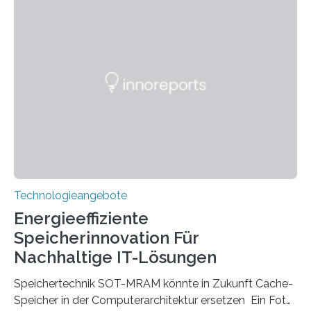
Hannover Messe, die am Montag, 31. März 2025,
beginnt, demonstrieren Forschende des Karlsruher
Instituts für Technologie (KIT) ein optisches Bauteil, das
hochgradig effiziente Lichtsteuerung bei steilen
Einfallswinkeln ermöglicht und dabei bisherige
Einschränkungen überwindet. Herkömmliche gewölbte
Linsen, die Licht durch Brechung in Glas oder
Kunststoff lenken, sind oft sperrig,…
Technologieangebote
Energieeffiziente
Speicherinnovation Für
Nachhaltige IT-Lösungen
Speichertechnik SOT-MRAM könnte in Zukunft Cache-
Speicher in der Computerarchitektur ersetzen Ein Foto,