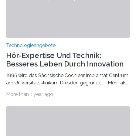
Quantenmechanik. Diese faszinierende Disziplin hat
nicht nur das Verständnis…
Technologieangebote
Hör-Expertise Und Technik:
Besseres Leben Durch Innovation
1995 wird das Sächsische Cochlear Implantat Centrum
am Universitätsklinikum Dresden gegründet. | Mehr als
2.500 taub Geborenen, Ertaubten oder Schwerhörigen
More than 1 year ago
wurde mit einem Cochlear Implantat geholfen. | 30
Jahre Expertise ermöglichen Betroffenen ein Leben
ohne große Höreinschränkungen. Vor 30 Jahren wurde
das Sächsische Cochlear Implantat Centrum am
Universitätsklinikum Carl Gustav Carus Dresden
gegründet. Seitdem wurde insgesamt 2.514 taub