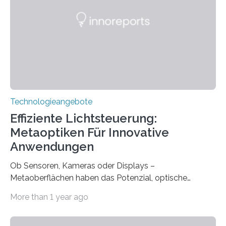
geborenen oder hochgradig schwerhörigen Menschen
mit einem Cochlea-Implantat (CI) das Hören wieder
ermöglicht. Dank der großen chirurgischen und
therapeutischen Expertise für Hörgeschädigte…
Technologieangebote
Effiziente Lichtsteuerung:
Metaoptiken Für Innovative
Anwendungen
Ob Sensoren, Kameras oder Displays –
Metaoberflächen haben das Potenzial, optische
Systeme in unserem Alltag grundlegend zu verbessern.
More than 1 year ago
Durch eine präzisere Steuerung von Licht ermöglichen
sie kompakte und multifunktionale Lösungen. Auf der