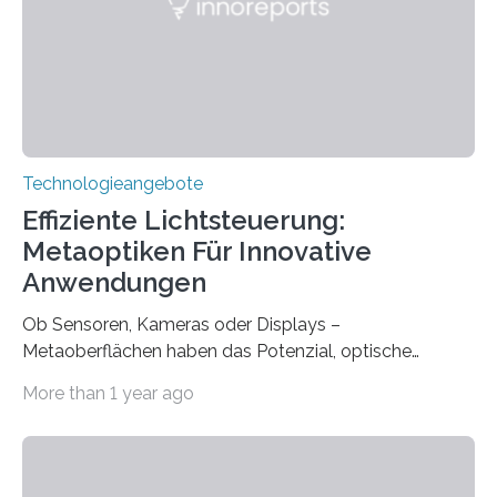
mit einem Cochlea-Implantat (CI) das Hören wieder
ermöglicht. Dank der großen chirurgischen und
therapeutischen Expertise für Hörgeschädigte…
Technologieangebote
Effiziente Lichtsteuerung:
Metaoptiken Für Innovative
Anwendungen
Ob Sensoren, Kameras oder Displays –
Metaoberflächen haben das Potenzial, optische
Systeme in unserem Alltag grundlegend zu verbessern.
More than 1 year ago
Durch eine präzisere Steuerung von Licht ermöglichen
sie kompakte und multifunktionale Lösungen. Auf der
Hannover Messe, die am Montag, 31. März 2025,
beginnt, demonstrieren Forschende des Karlsruher