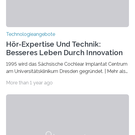
nicht nur das Verständnis…
Technologieangebote
Hör-Expertise Und Technik:
Besseres Leben Durch Innovation
1995 wird das Sächsische Cochlear Implantat Centrum
am Universitätsklinikum Dresden gegründet. | Mehr als
2.500 taub Geborenen, Ertaubten oder Schwerhörigen
More than 1 year ago
wurde mit einem Cochlear Implantat geholfen. | 30
Jahre Expertise ermöglichen Betroffenen ein Leben
ohne große Höreinschränkungen. Vor 30 Jahren wurde
das Sächsische Cochlear Implantat Centrum am
Universitätsklinikum Carl Gustav Carus Dresden
gegründet. Seitdem wurde insgesamt 2.514 taub
geborenen oder hochgradig schwerhörigen Menschen