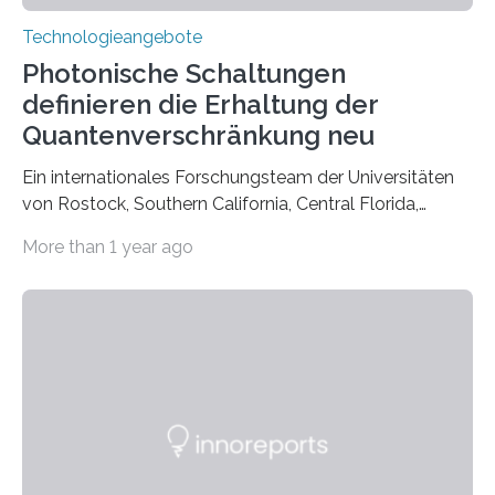
Technologieangebote
Photonische Schaltungen
definieren die Erhaltung der
Quantenverschränkung neu
Ein internationales Forschungsteam der Universitäten
von Rostock, Southern California, Central Florida,
Pennsylvania State und Saint Louis hat einen neuen
More than 1 year ago
Weg gefunden, um eine wichtige Eigenschaft in der
Quantenphotonik zu schützen: die optische
Verschränkung. Ihre Entdeckung wurde online am 28.
März 2025 in der renommierten Fachzeitschrift Science
veröffentlicht. Das Jahr 2025 wurde von den Vereinten
Nationen zum Internationalen Jahr der
Quantenwissenschaft und -technologie erklärt und
markiert das 100-jährige Jubiläum der Entwicklung der
Quantenmechanik. Diese faszinierende Disziplin hat