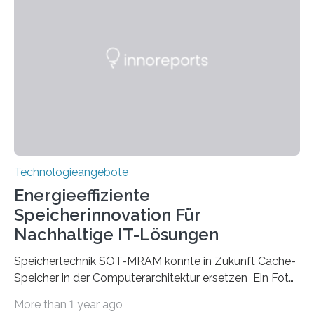
Instituts für Technologie (KIT) ein optisches Bauteil, das
hochgradig effiziente Lichtsteuerung bei steilen
Einfallswinkeln ermöglicht und dabei bisherige
Einschränkungen überwindet. Herkömmliche gewölbte
Linsen, die Licht durch Brechung in Glas oder
Kunststoff lenken, sind oft sperrig,…
Technologieangebote
Energieeffiziente
Speicherinnovation Für
Nachhaltige IT-Lösungen
Speichertechnik SOT-MRAM könnte in Zukunft Cache-
Speicher in der Computerarchitektur ersetzen Ein Foto,
klick, und ab in die sozialen Medien und die Welt.
More than 1 year ago
Hochgeladene Medien landen in riesigen Cloud-