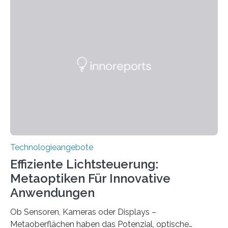
ohne große Höreinschränkungen. Vor 30 Jahren wurde
das Sächsische Cochlear Implantat Centrum am
Universitätsklinikum Carl Gustav Carus Dresden
gegründet. Seitdem wurde insgesamt 2.514 taub
geborenen oder hochgradig schwerhörigen Menschen
mit einem Cochlea-Implantat (CI) das Hören wieder
ermöglicht. Dank der großen chirurgischen und
therapeutischen Expertise für Hörgeschädigte…
Technologieangebote
Effiziente Lichtsteuerung:
Metaoptiken Für Innovative
Anwendungen
Ob Sensoren, Kameras oder Displays –
Metaoberflächen haben das Potenzial, optische