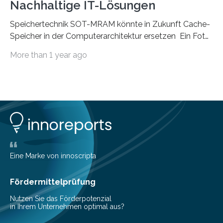
Nachhaltige IT-Lösungen
Speichertechnik SOT-MRAM könnte in Zukunft Cache-
Speicher in der Computerarchitektur ersetzen Ein Foto,
klick, und ab in die sozialen Medien und die Welt.
More than 1 year ago
Hochgeladene Medien landen in riesigen Cloud-
Speichern und Rechenzentren, welche wiederum
kontinuierlich mit Strom versorgt werden müssen. Auf
Rechenzentren entfällt derzeit etwa ein Prozent des
weltweiten Gesamtenergieverbrauchs, was 200
Terawattstunden Strom pro Jahr entspricht. Dieser
immense Energiebedarf hat Wissenschaftlerinnen und
Wissenschaftler dazu veranlasst, innovative Wege zur
Senkung des Energieverbrauchs zu erforschen. Neuer
Eine Marke von innoscripta
Ansatz für Smartphones und Supercomputer
gleichermaßen geeignet…
Fördermittelprüfung
Nutzen Sie das Förderpotenzial
in Ihrem Unternehmen optimal aus?