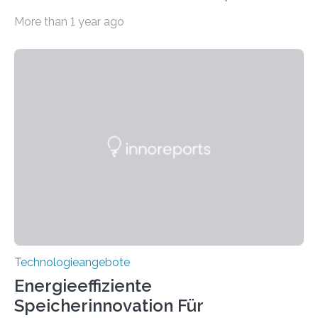
Systeme in unserem Alltag grundlegend zu verbessern.
More than 1 year ago
Durch eine präzisere Steuerung von Licht ermöglichen
sie kompakte und multifunktionale Lösungen. Auf der
Hannover Messe, die am Montag, 31. März 2025,
beginnt, demonstrieren Forschende des Karlsruher
Instituts für Technologie (KIT) ein optisches Bauteil, das
hochgradig effiziente Lichtsteuerung bei steilen
Einfallswinkeln ermöglicht und dabei bisherige
Einschränkungen überwindet. Herkömmliche gewölbte
Linsen, die Licht durch Brechung in Glas oder
Kunststoff lenken, sind oft sperrig,…
Technologieangebote
Energieeffiziente
Speicherinnovation Für