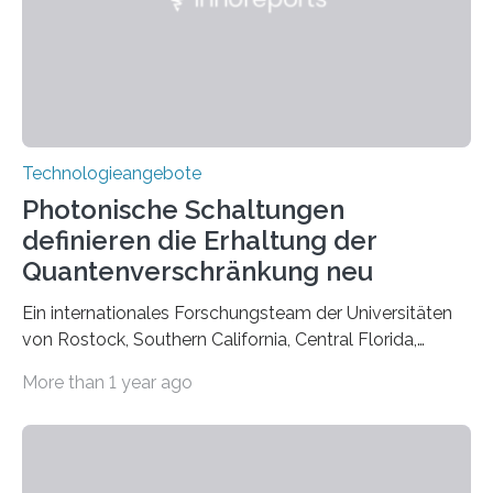
Technologieangebote
Photonische Schaltungen
definieren die Erhaltung der
Quantenverschränkung neu
Ein internationales Forschungsteam der Universitäten
von Rostock, Southern California, Central Florida,
Pennsylvania State und Saint Louis hat einen neuen
More than 1 year ago
Weg gefunden, um eine wichtige Eigenschaft in der
Quantenphotonik zu schützen: die optische
Verschränkung. Ihre Entdeckung wurde online am 28.
März 2025 in der renommierten Fachzeitschrift Science