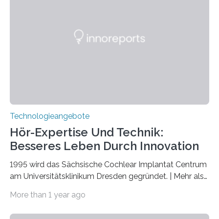
veröffentlicht. Das Jahr 2025 wurde von den Vereinten
Nationen zum Internationalen Jahr der
Quantenwissenschaft und -technologie erklärt und
markiert das 100-jährige Jubiläum der Entwicklung der
Quantenmechanik. Diese faszinierende Disziplin hat
nicht nur das Verständnis…
Technologieangebote
Hör-Expertise Und Technik:
Besseres Leben Durch Innovation
1995 wird das Sächsische Cochlear Implantat Centrum
am Universitätsklinikum Dresden gegründet. | Mehr als
2.500 taub Geborenen, Ertaubten oder Schwerhörigen
More than 1 year ago
wurde mit einem Cochlear Implantat geholfen. | 30
Jahre Expertise ermöglichen Betroffenen ein Leben