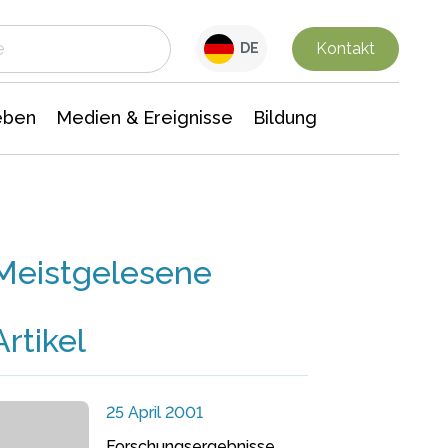
 Leben
Medien & Ereignisse
Interdisziplinäre Forschung
Veranstaltungsnachrichten
n Chemie
Gesellschaftswissenschaften
Kontakt
DE
eben
Medien & Ereignisse
Bildung
Meistgelesene
Artikel
25 April 2001
Forschungsergebnisse