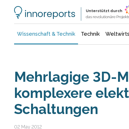
Wissenschaft & Technik
Informationstechnologie
Energie & Elektrotechnik
Unterstützt durch
das revolutionäre Proje
Wissenschaft & Technik
Technik
Weltwirts
Mehrlagige 3D-MI
komplexere elekt
Schaltungen
02 May 2012