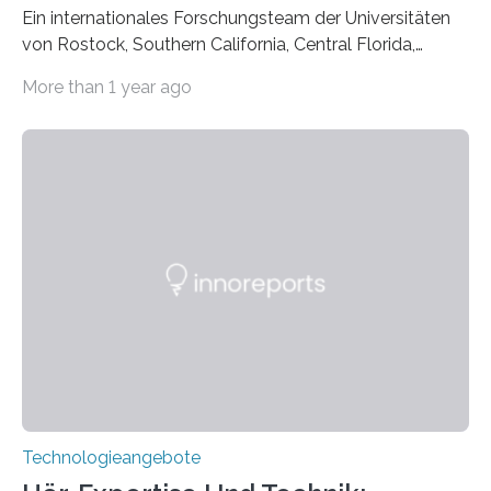
Ein internationales Forschungsteam der Universitäten
von Rostock, Southern California, Central Florida,
Pennsylvania State und Saint Louis hat einen neuen
More than 1 year ago
Weg gefunden, um eine wichtige Eigenschaft in der
Quantenphotonik zu schützen: die optische
Verschränkung. Ihre Entdeckung wurde online am 28.
März 2025 in der renommierten Fachzeitschrift Science
veröffentlicht. Das Jahr 2025 wurde von den Vereinten
Nationen zum Internationalen Jahr der
Quantenwissenschaft und -technologie erklärt und
markiert das 100-jährige Jubiläum der Entwicklung der
Quantenmechanik. Diese faszinierende Disziplin hat
nicht nur das Verständnis…
Technologieangebote