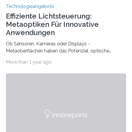
Technologieangebote
Effiziente Lichtsteuerung:
Metaoptiken Für Innovative
Anwendungen
Ob Sensoren, Kameras oder Displays –
Metaoberflächen haben das Potenzial, optische
Systeme in unserem Alltag grundlegend zu verbessern.
More than 1 year ago
Durch eine präzisere Steuerung von Licht ermöglichen
sie kompakte und multifunktionale Lösungen. Auf der
Hannover Messe, die am Montag, 31. März 2025,
beginnt, demonstrieren Forschende des Karlsruher
Instituts für Technologie (KIT) ein optisches Bauteil, das
hochgradig effiziente Lichtsteuerung bei steilen
Einfallswinkeln ermöglicht und dabei bisherige
Einschränkungen überwindet. Herkömmliche gewölbte
Linsen, die Licht durch Brechung in Glas oder
Kunststoff lenken, sind oft sperrig,…