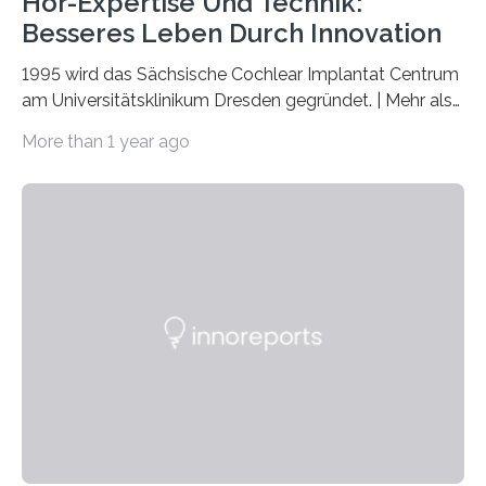
Hör-Expertise Und Technik:
Besseres Leben Durch Innovation
1995 wird das Sächsische Cochlear Implantat Centrum
am Universitätsklinikum Dresden gegründet. | Mehr als
2.500 taub Geborenen, Ertaubten oder Schwerhörigen
More than 1 year ago
wurde mit einem Cochlear Implantat geholfen. | 30
Jahre Expertise ermöglichen Betroffenen ein Leben
ohne große Höreinschränkungen. Vor 30 Jahren wurde
das Sächsische Cochlear Implantat Centrum am
Universitätsklinikum Carl Gustav Carus Dresden
gegründet. Seitdem wurde insgesamt 2.514 taub
geborenen oder hochgradig schwerhörigen Menschen
mit einem Cochlea-Implantat (CI) das Hören wieder
ermöglicht. Dank der großen chirurgischen und
therapeutischen Expertise für Hörgeschädigte…