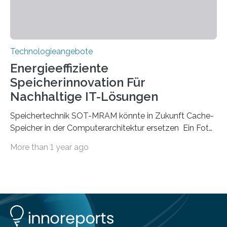
Technologieangebote
Energieeffiziente
Speicherinnovation Für
Nachhaltige IT-Lösungen
Speichertechnik SOT-MRAM könnte in Zukunft Cache-
Speicher in der Computerarchitektur ersetzen Ein Foto,
klick, und ab in die sozialen Medien und die Welt.
More than 1 year ago
Hochgeladene Medien landen in riesigen Cloud-
Speichern und Rechenzentren, welche wiederum
kontinuierlich mit Strom versorgt werden müssen. Auf
Rechenzentren entfällt derzeit etwa ein Prozent des
weltweiten Gesamtenergieverbrauchs, was 200
Terawattstunden Strom pro Jahr entspricht. Dieser
immense Energiebedarf hat Wissenschaftlerinnen und