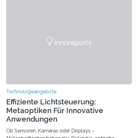
ohne große Höreinschränkungen. Vor 30 Jahren wurde
das Sächsische Cochlear Implantat Centrum am
Universitätsklinikum Carl Gustav Carus Dresden
gegründet. Seitdem wurde insgesamt 2.514 taub
geborenen oder hochgradig schwerhörigen Menschen
mit einem Cochlea-Implantat (CI) das Hören wieder
ermöglicht. Dank der großen chirurgischen und
therapeutischen Expertise für Hörgeschädigte…
Technologieangebote
Effiziente Lichtsteuerung:
Metaoptiken Für Innovative
Anwendungen
Ob Sensoren, Kameras oder Displays –