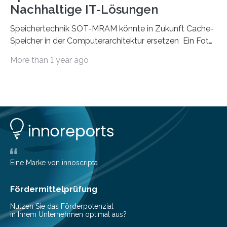
Nachhaltige IT-Lösungen
Speichertechnik SOT-MRAM könnte in Zukunft Cache-
Speicher in der Computerarchitektur ersetzen Ein Foto,
klick, und ab in die sozialen Medien und die Welt.
More than 1 year ago
Hochgeladene Medien landen in riesigen Cloud-
Speichern und Rechenzentren, welche wiederum
kontinuierlich mit Strom versorgt werden müssen. Auf
Rechenzentren entfällt derzeit etwa ein Prozent des
weltweiten Gesamtenergieverbrauchs, was 200
Terawattstunden Strom pro Jahr entspricht. Dieser
immense Energiebedarf hat Wissenschaftlerinnen und
Wissenschaftler dazu veranlasst, innovative Wege zur
Senkung des Energieverbrauchs zu erforschen. Neuer
Eine Marke von innoscripta
Ansatz für Smartphones und Supercomputer
gleichermaßen geeignet…
Fördermittelprüfung
Nutzen Sie das Förderpotenzial
in Ihrem Unternehmen optimal aus?