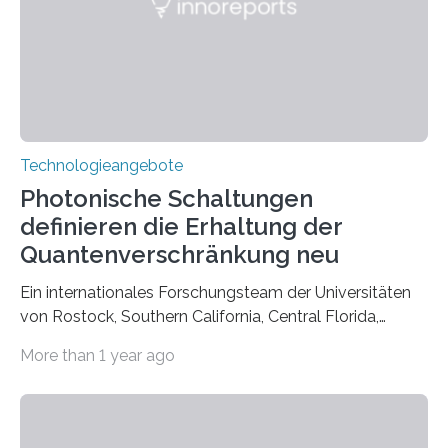
Technologieangebote
Photonische Schaltungen
definieren die Erhaltung der
Quantenverschränkung neu
Ein internationales Forschungsteam der Universitäten
von Rostock, Southern California, Central Florida,
Pennsylvania State und Saint Louis hat einen neuen
More than 1 year ago
Weg gefunden, um eine wichtige Eigenschaft in der
Quantenphotonik zu schützen: die optische
Verschränkung. Ihre Entdeckung wurde online am 28.
März 2025 in der renommierten Fachzeitschrift Science