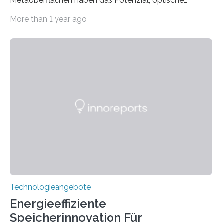
Metaoberflächen haben das Potenzial, optische
Systeme in unserem Alltag grundlegend zu verbessern.
More than 1 year ago
Durch eine präzisere Steuerung von Licht ermöglichen
sie kompakte und multifunktionale Lösungen. Auf der
Hannover Messe, die am Montag, 31. März 2025,
beginnt, demonstrieren Forschende des Karlsruher
Instituts für Technologie (KIT) ein optisches Bauteil, das
hochgradig effiziente Lichtsteuerung bei steilen
Einfallswinkeln ermöglicht und dabei bisherige
Einschränkungen überwindet. Herkömmliche gewölbte
Linsen, die Licht durch Brechung in Glas oder
Kunststoff lenken, sind oft sperrig,…
Technologieangebote
Energieeffiziente
Speicherinnovation Für