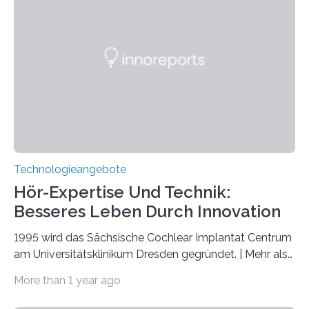
veröffentlicht. Das Jahr 2025 wurde von den Vereinten
Nationen zum Internationalen Jahr der
Quantenwissenschaft und -technologie erklärt und
markiert das 100-jährige Jubiläum der Entwicklung der
Quantenmechanik. Diese faszinierende Disziplin hat
nicht nur das Verständnis…
Technologieangebote
Hör-Expertise Und Technik:
Besseres Leben Durch Innovation
1995 wird das Sächsische Cochlear Implantat Centrum
am Universitätsklinikum Dresden gegründet. | Mehr als
2.500 taub Geborenen, Ertaubten oder Schwerhörigen
More than 1 year ago
wurde mit einem Cochlear Implantat geholfen. | 30
Jahre Expertise ermöglichen Betroffenen ein Leben