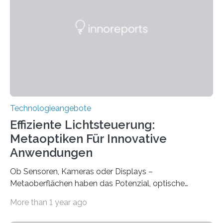
gegründet. Seitdem wurde insgesamt 2.514 taub
geborenen oder hochgradig schwerhörigen Menschen
mit einem Cochlea-Implantat (CI) das Hören wieder
ermöglicht. Dank der großen chirurgischen und
therapeutischen Expertise für Hörgeschädigte…
Technologieangebote
Effiziente Lichtsteuerung:
Metaoptiken Für Innovative
Anwendungen
Ob Sensoren, Kameras oder Displays –
Metaoberflächen haben das Potenzial, optische
Systeme in unserem Alltag grundlegend zu verbessern.
More than 1 year ago
Durch eine präzisere Steuerung von Licht ermöglichen
sie kompakte und multifunktionale Lösungen. Auf der