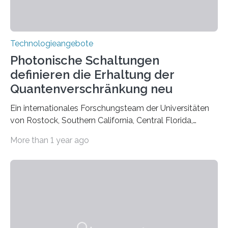
Technologieangebote
Photonische Schaltungen
definieren die Erhaltung der
Quantenverschränkung neu
Ein internationales Forschungsteam der Universitäten
von Rostock, Southern California, Central Florida,
Pennsylvania State und Saint Louis hat einen neuen
More than 1 year ago
Weg gefunden, um eine wichtige Eigenschaft in der
Quantenphotonik zu schützen: die optische
Verschränkung. Ihre Entdeckung wurde online am 28.
März 2025 in der renommierten Fachzeitschrift Science
veröffentlicht. Das Jahr 2025 wurde von den Vereinten
Nationen zum Internationalen Jahr der
Quantenwissenschaft und -technologie erklärt und