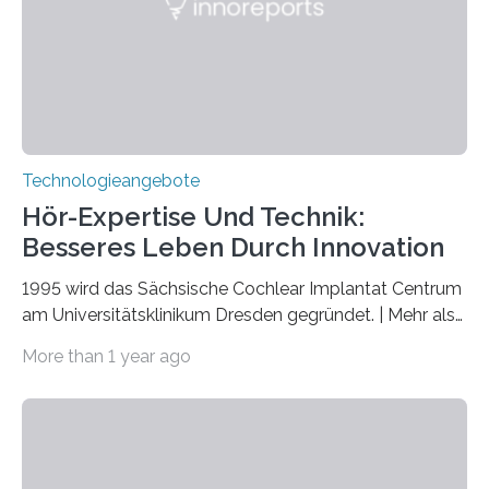
markiert das 100-jährige Jubiläum der Entwicklung der
Quantenmechanik. Diese faszinierende Disziplin hat
nicht nur das Verständnis…
Technologieangebote
Hör-Expertise Und Technik:
Besseres Leben Durch Innovation
1995 wird das Sächsische Cochlear Implantat Centrum
am Universitätsklinikum Dresden gegründet. | Mehr als
2.500 taub Geborenen, Ertaubten oder Schwerhörigen
More than 1 year ago
wurde mit einem Cochlear Implantat geholfen. | 30
Jahre Expertise ermöglichen Betroffenen ein Leben
ohne große Höreinschränkungen. Vor 30 Jahren wurde
das Sächsische Cochlear Implantat Centrum am
Universitätsklinikum Carl Gustav Carus Dresden