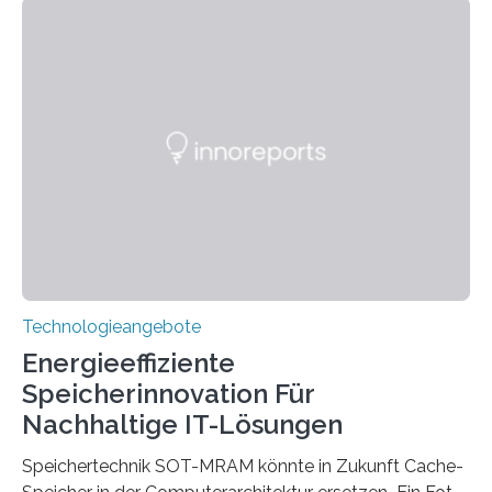
Hannover Messe, die am Montag, 31. März 2025,
beginnt, demonstrieren Forschende des Karlsruher
Instituts für Technologie (KIT) ein optisches Bauteil, das
hochgradig effiziente Lichtsteuerung bei steilen
Einfallswinkeln ermöglicht und dabei bisherige
Einschränkungen überwindet. Herkömmliche gewölbte
Linsen, die Licht durch Brechung in Glas oder
Kunststoff lenken, sind oft sperrig,…
Technologieangebote
Energieeffiziente
Speicherinnovation Für
Nachhaltige IT-Lösungen
Speichertechnik SOT-MRAM könnte in Zukunft Cache-