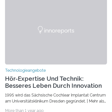
Verschränkung. Ihre Entdeckung wurde online am 28.
März 2025 in der renommierten Fachzeitschrift Science
veröffentlicht. Das Jahr 2025 wurde von den Vereinten
Nationen zum Internationalen Jahr der
Quantenwissenschaft und -technologie erklärt und
markiert das 100-jährige Jubiläum der Entwicklung der
Quantenmechanik. Diese faszinierende Disziplin hat
nicht nur das Verständnis…
Technologieangebote
Hör-Expertise Und Technik:
Besseres Leben Durch Innovation
1995 wird das Sächsische Cochlear Implantat Centrum
am Universitätsklinikum Dresden gegründet. | Mehr als
2.500 taub Geborenen, Ertaubten oder Schwerhörigen
More than 1 year ago