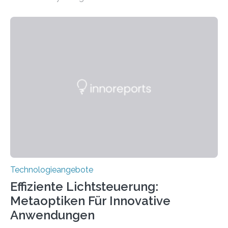
wurde mit einem Cochlear Implantat geholfen. | 30
Jahre Expertise ermöglichen Betroffenen ein Leben
ohne große Höreinschränkungen. Vor 30 Jahren wurde
das Sächsische Cochlear Implantat Centrum am
Universitätsklinikum Carl Gustav Carus Dresden
gegründet. Seitdem wurde insgesamt 2.514 taub
geborenen oder hochgradig schwerhörigen Menschen
mit einem Cochlea-Implantat (CI) das Hören wieder
ermöglicht. Dank der großen chirurgischen und
therapeutischen Expertise für Hörgeschädigte…
Technologieangebote
Effiziente Lichtsteuerung:
Metaoptiken Für Innovative
Anwendungen