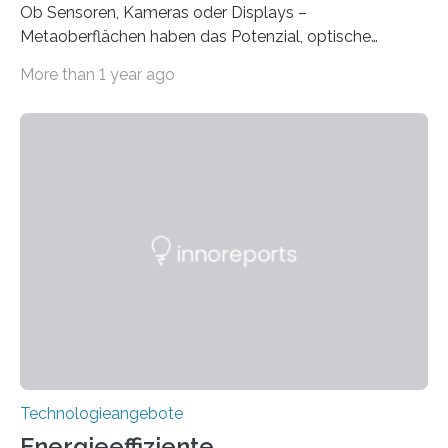
Ob Sensoren, Kameras oder Displays –
Metaoberflächen haben das Potenzial, optische
Systeme in unserem Alltag grundlegend zu verbessern.
More than 1 year ago
Durch eine präzisere Steuerung von Licht ermöglichen
sie kompakte und multifunktionale Lösungen. Auf der
Hannover Messe, die am Montag, 31. März 2025,
beginnt, demonstrieren Forschende des Karlsruher
Instituts für Technologie (KIT) ein optisches Bauteil, das
hochgradig effiziente Lichtsteuerung bei steilen
Einfallswinkeln ermöglicht und dabei bisherige
Einschränkungen überwindet. Herkömmliche gewölbte
Linsen, die Licht durch Brechung in Glas oder
Kunststoff lenken, sind oft sperrig,…
Technologieangebote
Energieeffiziente