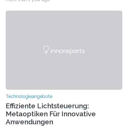
wurde mit einem Cochlear Implantat geholfen. | 30
Jahre Expertise ermöglichen Betroffenen ein Leben
ohne große Höreinschränkungen. Vor 30 Jahren wurde
das Sächsische Cochlear Implantat Centrum am
Universitätsklinikum Carl Gustav Carus Dresden
gegründet. Seitdem wurde insgesamt 2.514 taub
geborenen oder hochgradig schwerhörigen Menschen
mit einem Cochlea-Implantat (CI) das Hören wieder
ermöglicht. Dank der großen chirurgischen und
therapeutischen Expertise für Hörgeschädigte…
Technologieangebote
Effiziente Lichtsteuerung:
Metaoptiken Für Innovative
Anwendungen