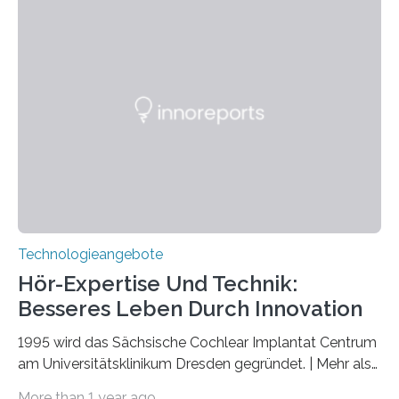
Verschränkung. Ihre Entdeckung wurde online am 28.
März 2025 in der renommierten Fachzeitschrift Science
veröffentlicht. Das Jahr 2025 wurde von den Vereinten
Nationen zum Internationalen Jahr der
Quantenwissenschaft und -technologie erklärt und
markiert das 100-jährige Jubiläum der Entwicklung der
Quantenmechanik. Diese faszinierende Disziplin hat
nicht nur das Verständnis…
Technologieangebote
Hör-Expertise Und Technik:
Besseres Leben Durch Innovation
1995 wird das Sächsische Cochlear Implantat Centrum
am Universitätsklinikum Dresden gegründet. | Mehr als
2.500 taub Geborenen, Ertaubten oder Schwerhörigen
More than 1 year ago