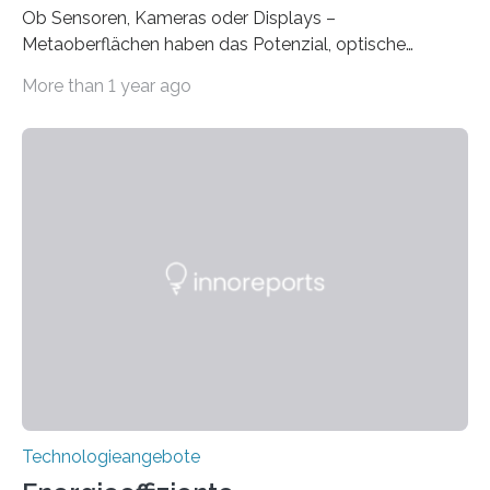
Ob Sensoren, Kameras oder Displays –
Metaoberflächen haben das Potenzial, optische
Systeme in unserem Alltag grundlegend zu verbessern.
More than 1 year ago
Durch eine präzisere Steuerung von Licht ermöglichen
sie kompakte und multifunktionale Lösungen. Auf der
Hannover Messe, die am Montag, 31. März 2025,
beginnt, demonstrieren Forschende des Karlsruher
Instituts für Technologie (KIT) ein optisches Bauteil, das
hochgradig effiziente Lichtsteuerung bei steilen
Einfallswinkeln ermöglicht und dabei bisherige
Einschränkungen überwindet. Herkömmliche gewölbte
Linsen, die Licht durch Brechung in Glas oder
Kunststoff lenken, sind oft sperrig,…
Technologieangebote