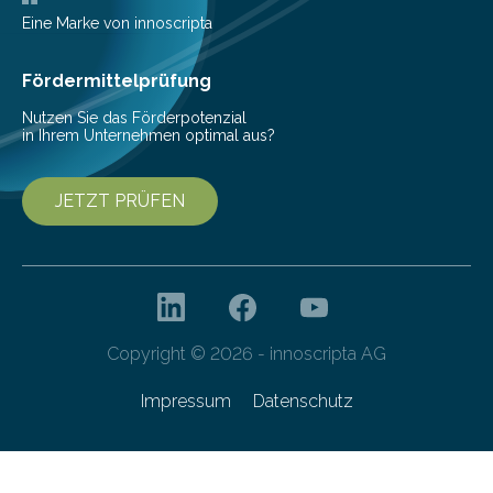
Senkung des Energieverbrauchs zu erforschen. Neuer
Eine Marke von innoscripta
Ansatz für Smartphones und Supercomputer
gleichermaßen geeignet…
Fördermittelprüfung
Nutzen Sie das Förderpotenzial
in Ihrem Unternehmen optimal aus?
JETZT PRÜFEN
Copyright © 2026 - innoscripta AG
Impressum
Datenschutz