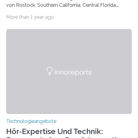
von Rostock, Southern California, Central Florida,
Pennsylvania State und Saint Louis hat einen neuen
More than 1 year ago
Weg gefunden, um eine wichtige Eigenschaft in der
Quantenphotonik zu schützen: die optische
Verschränkung. Ihre Entdeckung wurde online am 28.
März 2025 in der renommierten Fachzeitschrift Science
veröffentlicht. Das Jahr 2025 wurde von den Vereinten
Nationen zum Internationalen Jahr der
Quantenwissenschaft und -technologie erklärt und
markiert das 100-jährige Jubiläum der Entwicklung der
Quantenmechanik. Diese faszinierende Disziplin hat
nicht nur das Verständnis…
Technologieangebote
Hör-Expertise Und Technik: