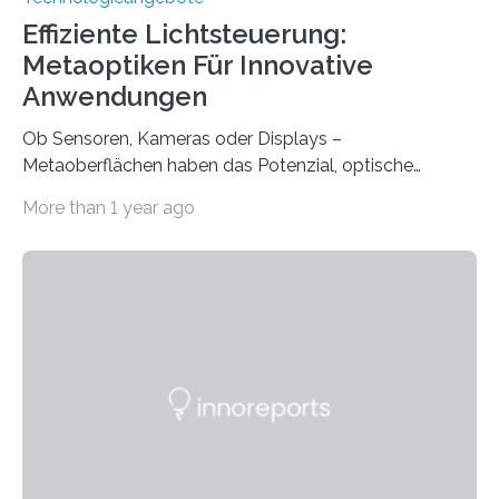
Effiziente Lichtsteuerung:
Metaoptiken Für Innovative
Anwendungen
Ob Sensoren, Kameras oder Displays –
Metaoberflächen haben das Potenzial, optische
Systeme in unserem Alltag grundlegend zu verbessern.
More than 1 year ago
Durch eine präzisere Steuerung von Licht ermöglichen
sie kompakte und multifunktionale Lösungen. Auf der
Hannover Messe, die am Montag, 31. März 2025,
beginnt, demonstrieren Forschende des Karlsruher
Instituts für Technologie (KIT) ein optisches Bauteil, das
hochgradig effiziente Lichtsteuerung bei steilen
Einfallswinkeln ermöglicht und dabei bisherige
Einschränkungen überwindet. Herkömmliche gewölbte
Linsen, die Licht durch Brechung in Glas oder
Kunststoff lenken, sind oft sperrig,…