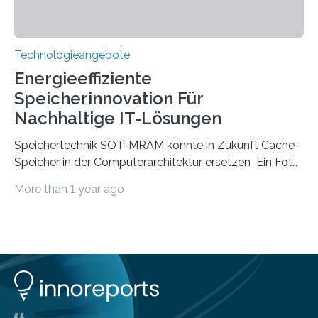
Technologieangebote
Energieeffiziente
Speicherinnovation Für
Nachhaltige IT-Lösungen
Speichertechnik SOT-MRAM könnte in Zukunft Cache-
Speicher in der Computerarchitektur ersetzen Ein Foto,
klick, und ab in die sozialen Medien und die Welt.
More than 1 year ago
Hochgeladene Medien landen in riesigen Cloud-
Speichern und Rechenzentren, welche wiederum
kontinuierlich mit Strom versorgt werden müssen. Auf
Rechenzentren entfällt derzeit etwa ein Prozent des
weltweiten Gesamtenergieverbrauchs, was 200
Terawattstunden Strom pro Jahr entspricht. Dieser
immense Energiebedarf hat Wissenschaftlerinnen und
Wissenschaftler dazu veranlasst, innovative Wege zur