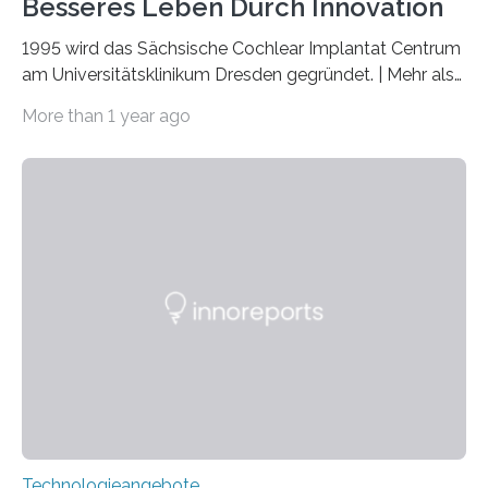
Besseres Leben Durch Innovation
1995 wird das Sächsische Cochlear Implantat Centrum
am Universitätsklinikum Dresden gegründet. | Mehr als
2.500 taub Geborenen, Ertaubten oder Schwerhörigen
More than 1 year ago
wurde mit einem Cochlear Implantat geholfen. | 30
Jahre Expertise ermöglichen Betroffenen ein Leben
ohne große Höreinschränkungen. Vor 30 Jahren wurde
das Sächsische Cochlear Implantat Centrum am
Universitätsklinikum Carl Gustav Carus Dresden
gegründet. Seitdem wurde insgesamt 2.514 taub
geborenen oder hochgradig schwerhörigen Menschen
mit einem Cochlea-Implantat (CI) das Hören wieder
ermöglicht. Dank der großen chirurgischen und
therapeutischen Expertise für Hörgeschädigte…
Technologieangebote