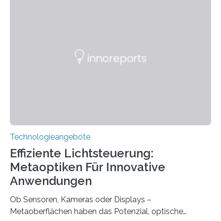
das Sächsische Cochlear Implantat Centrum am
Universitätsklinikum Carl Gustav Carus Dresden
gegründet. Seitdem wurde insgesamt 2.514 taub
geborenen oder hochgradig schwerhörigen Menschen
mit einem Cochlea-Implantat (CI) das Hören wieder
ermöglicht. Dank der großen chirurgischen und
therapeutischen Expertise für Hörgeschädigte…
Technologieangebote
Effiziente Lichtsteuerung:
Metaoptiken Für Innovative
Anwendungen
Ob Sensoren, Kameras oder Displays –
Metaoberflächen haben das Potenzial, optische