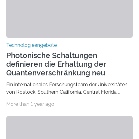
Technologieangebote
Photonische Schaltungen
definieren die Erhaltung der
Quantenverschränkung neu
Ein internationales Forschungsteam der Universitäten
von Rostock, Southern California, Central Florida,
Pennsylvania State und Saint Louis hat einen neuen
More than 1 year ago
Weg gefunden, um eine wichtige Eigenschaft in der
Quantenphotonik zu schützen: die optische
Verschränkung. Ihre Entdeckung wurde online am 28.
März 2025 in der renommierten Fachzeitschrift Science
veröffentlicht. Das Jahr 2025 wurde von den Vereinten