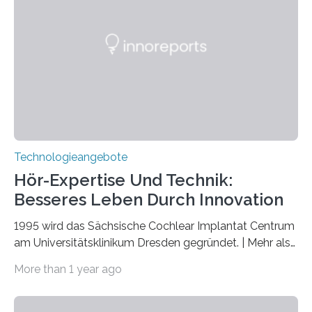
Nationen zum Internationalen Jahr der
Quantenwissenschaft und -technologie erklärt und
markiert das 100-jährige Jubiläum der Entwicklung der
Quantenmechanik. Diese faszinierende Disziplin hat
nicht nur das Verständnis…
Technologieangebote
Hör-Expertise Und Technik:
Besseres Leben Durch Innovation
1995 wird das Sächsische Cochlear Implantat Centrum
am Universitätsklinikum Dresden gegründet. | Mehr als
2.500 taub Geborenen, Ertaubten oder Schwerhörigen
More than 1 year ago
wurde mit einem Cochlear Implantat geholfen. | 30
Jahre Expertise ermöglichen Betroffenen ein Leben
ohne große Höreinschränkungen. Vor 30 Jahren wurde