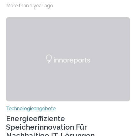
Systeme in unserem Alltag grundlegend zu verbessern.
More than 1 year ago
Durch eine präzisere Steuerung von Licht ermöglichen
sie kompakte und multifunktionale Lösungen. Auf der
Hannover Messe, die am Montag, 31. März 2025,
beginnt, demonstrieren Forschende des Karlsruher
Instituts für Technologie (KIT) ein optisches Bauteil, das
hochgradig effiziente Lichtsteuerung bei steilen
Einfallswinkeln ermöglicht und dabei bisherige
Einschränkungen überwindet. Herkömmliche gewölbte
Linsen, die Licht durch Brechung in Glas oder
Kunststoff lenken, sind oft sperrig,…
Technologieangebote
Energieeffiziente
Speicherinnovation Für
Nachhaltige IT-Lösungen