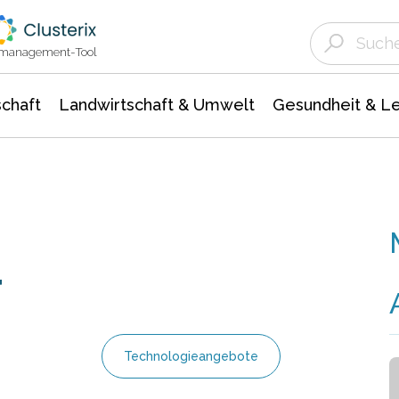
Landwirtschaft & Umwelt
Gesundheit &
Agrar- Forstwissenschaften
Unternehmensmeldungen
Biowissenschafte
Ökologie Umwelt- Naturschutz
ktmanagement-Tool
chaft
Landwirtschaft & Umwelt
Gesundheit & L
r
Technologieangebote