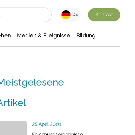
 Leben
Medien & Ereignisse
Interdisziplinäre Forschung
Veranstaltungsnachrichten
n Chemie
Gesellschaftswissenschaften
Kontakt
DE
eben
Medien & Ereignisse
Bildung
Meistgelesene
Artikel
25 April 2001
Forschungsergebnisse