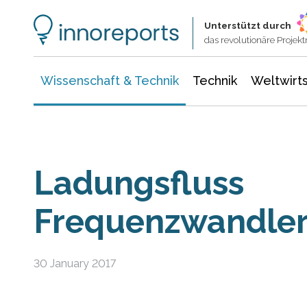
Wissenschaft & Technik
Informationstechnologie
Energie & Elektrotechnik
Unterstützt durch
das revolutionäre Proje
Wissenschaft & Technik
Technik
Weltwirts
Ladungsfluss
Frequenzwandle
30 January 2017