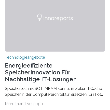
Instituts für Technologie (KIT) ein optisches Bauteil, das
hochgradig effiziente Lichtsteuerung bei steilen
Einfallswinkeln ermöglicht und dabei bisherige
Einschränkungen überwindet. Herkömmliche gewölbte
Linsen, die Licht durch Brechung in Glas oder
Kunststoff lenken, sind oft sperrig,…
Technologieangebote
Energieeffiziente
Speicherinnovation Für
Nachhaltige IT-Lösungen
Speichertechnik SOT-MRAM könnte in Zukunft Cache-
Speicher in der Computerarchitektur ersetzen Ein Foto,
klick, und ab in die sozialen Medien und die Welt.
More than 1 year ago
Hochgeladene Medien landen in riesigen Cloud-