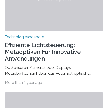
ermöglicht. Dank der großen chirurgischen und
therapeutischen Expertise für Hörgeschädigte…
Technologieangebote
Effiziente Lichtsteuerung:
Metaoptiken Für Innovative
Anwendungen
Ob Sensoren, Kameras oder Displays –
Metaoberflächen haben das Potenzial, optische
Systeme in unserem Alltag grundlegend zu verbessern.
More than 1 year ago
Durch eine präzisere Steuerung von Licht ermöglichen
sie kompakte und multifunktionale Lösungen. Auf der
Hannover Messe, die am Montag, 31. März 2025,
beginnt, demonstrieren Forschende des Karlsruher