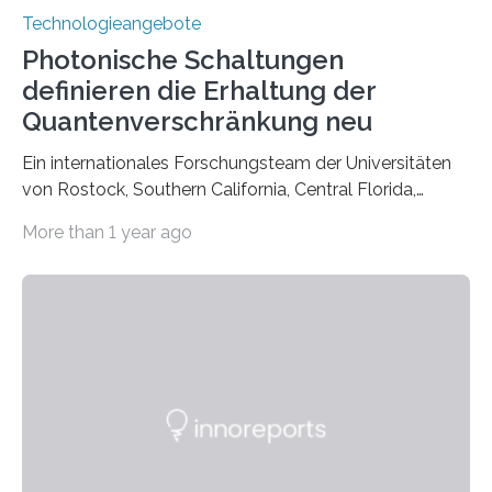
Technologieangebote
Photonische Schaltungen
definieren die Erhaltung der
Quantenverschränkung neu
Ein internationales Forschungsteam der Universitäten
von Rostock, Southern California, Central Florida,
Pennsylvania State und Saint Louis hat einen neuen
More than 1 year ago
Weg gefunden, um eine wichtige Eigenschaft in der
Quantenphotonik zu schützen: die optische
Verschränkung. Ihre Entdeckung wurde online am 28.
März 2025 in der renommierten Fachzeitschrift Science
veröffentlicht. Das Jahr 2025 wurde von den Vereinten
Nationen zum Internationalen Jahr der
Quantenwissenschaft und -technologie erklärt und
markiert das 100-jährige Jubiläum der Entwicklung der
Quantenmechanik. Diese faszinierende Disziplin hat
nicht nur das Verständnis…