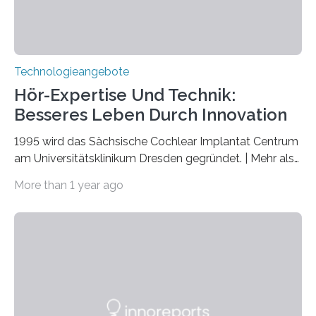
Technologieangebote
Hör-Expertise Und Technik:
Besseres Leben Durch Innovation
1995 wird das Sächsische Cochlear Implantat Centrum
am Universitätsklinikum Dresden gegründet. | Mehr als
2.500 taub Geborenen, Ertaubten oder Schwerhörigen
More than 1 year ago
wurde mit einem Cochlear Implantat geholfen. | 30
Jahre Expertise ermöglichen Betroffenen ein Leben
ohne große Höreinschränkungen. Vor 30 Jahren wurde
das Sächsische Cochlear Implantat Centrum am
Universitätsklinikum Carl Gustav Carus Dresden
gegründet. Seitdem wurde insgesamt 2.514 taub
geborenen oder hochgradig schwerhörigen Menschen
mit einem Cochlea-Implantat (CI) das Hören wieder