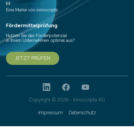
Wissenschaftler dazu veranlasst, innovative Wege zur
Senkung des Energieverbrauchs zu erforschen. Neuer
Eine Marke von innoscripta
Ansatz für Smartphones und Supercomputer
gleichermaßen geeignet…
Fördermittelprüfung
Nutzen Sie das Förderpotenzial
in Ihrem Unternehmen optimal aus?
JETZT PRÜFEN
Copyright © 2026 - innoscripta AG
Impressum
Datenschutz