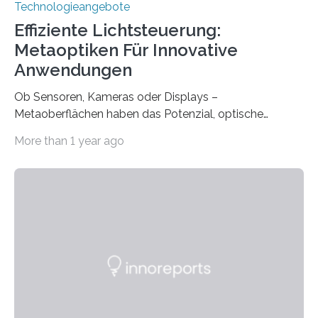
Technologieangebote
Effiziente Lichtsteuerung:
Metaoptiken Für Innovative
Anwendungen
Ob Sensoren, Kameras oder Displays –
Metaoberflächen haben das Potenzial, optische
Systeme in unserem Alltag grundlegend zu verbessern.
More than 1 year ago
Durch eine präzisere Steuerung von Licht ermöglichen
sie kompakte und multifunktionale Lösungen. Auf der
Hannover Messe, die am Montag, 31. März 2025,
beginnt, demonstrieren Forschende des Karlsruher
Instituts für Technologie (KIT) ein optisches Bauteil, das
hochgradig effiziente Lichtsteuerung bei steilen
Einfallswinkeln ermöglicht und dabei bisherige
Einschränkungen überwindet. Herkömmliche gewölbte
Linsen, die Licht durch Brechung in Glas oder
Kunststoff lenken, sind oft sperrig,…