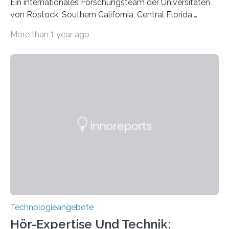
Ein internationales Forschungsteam der Universitäten
von Rostock, Southern California, Central Florida,
Pennsylvania State und Saint Louis hat einen neuen
More than 1 year ago
Weg gefunden, um eine wichtige Eigenschaft in der
Quantenphotonik zu schützen: die optische
Verschränkung. Ihre Entdeckung wurde online am 28.
März 2025 in der renommierten Fachzeitschrift Science
veröffentlicht. Das Jahr 2025 wurde von den Vereinten
Nationen zum Internationalen Jahr der
Quantenwissenschaft und -technologie erklärt und
markiert das 100-jährige Jubiläum der Entwicklung der
Quantenmechanik. Diese faszinierende Disziplin hat
nicht nur das Verständnis…
Technologieangebote
Hör-Expertise Und Technik: