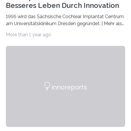
Besseres Leben Durch Innovation
1995 wird das Sächsische Cochlear Implantat Centrum
am Universitätsklinikum Dresden gegründet. | Mehr als
2.500 taub Geborenen, Ertaubten oder Schwerhörigen
More than 1 year ago
wurde mit einem Cochlear Implantat geholfen. | 30
Jahre Expertise ermöglichen Betroffenen ein Leben
ohne große Höreinschränkungen. Vor 30 Jahren wurde
das Sächsische Cochlear Implantat Centrum am
Universitätsklinikum Carl Gustav Carus Dresden
gegründet. Seitdem wurde insgesamt 2.514 taub
geborenen oder hochgradig schwerhörigen Menschen
mit einem Cochlea-Implantat (CI) das Hören wieder
ermöglicht. Dank der großen chirurgischen und
therapeutischen Expertise für Hörgeschädigte…