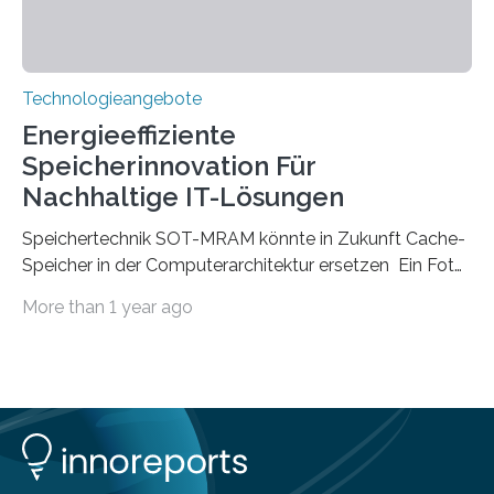
Technologieangebote
Energieeffiziente
Speicherinnovation Für
Nachhaltige IT-Lösungen
Speichertechnik SOT-MRAM könnte in Zukunft Cache-
Speicher in der Computerarchitektur ersetzen Ein Foto,
klick, und ab in die sozialen Medien und die Welt.
More than 1 year ago
Hochgeladene Medien landen in riesigen Cloud-
Speichern und Rechenzentren, welche wiederum
kontinuierlich mit Strom versorgt werden müssen. Auf
Rechenzentren entfällt derzeit etwa ein Prozent des
weltweiten Gesamtenergieverbrauchs, was 200
Terawattstunden Strom pro Jahr entspricht. Dieser
immense Energiebedarf hat Wissenschaftlerinnen und