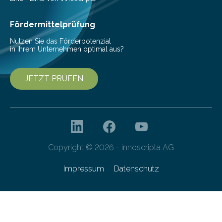
Ansatz für Smartphones und Supercomputer
gleichermaßen geeignet…
Fördermittelprüfung
Nutzen Sie das Förderpotenzial
in Ihrem Unternehmen optimal aus?
JETZT PRÜFEN
Copyright © 2026 - innoscripta AG
Impressum
Datenschutz