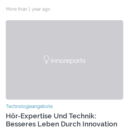
Pennsylvania State und Saint Louis hat einen neuen
More than 1 year ago
Weg gefunden, um eine wichtige Eigenschaft in der
Quantenphotonik zu schützen: die optische
Verschränkung. Ihre Entdeckung wurde online am 28.
März 2025 in der renommierten Fachzeitschrift Science
veröffentlicht. Das Jahr 2025 wurde von den Vereinten
Nationen zum Internationalen Jahr der
Quantenwissenschaft und -technologie erklärt und
markiert das 100-jährige Jubiläum der Entwicklung der
Quantenmechanik. Diese faszinierende Disziplin hat
nicht nur das Verständnis…
Technologieangebote
Hör-Expertise Und Technik:
Besseres Leben Durch Innovation