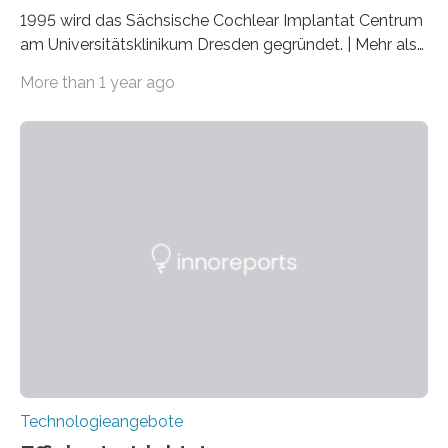
1995 wird das Sächsische Cochlear Implantat Centrum
am Universitätsklinikum Dresden gegründet. | Mehr als
2.500 taub Geborenen, Ertaubten oder Schwerhörigen
More than 1 year ago
wurde mit einem Cochlear Implantat geholfen. | 30
Jahre Expertise ermöglichen Betroffenen ein Leben
ohne große Höreinschränkungen. Vor 30 Jahren wurde
das Sächsische Cochlear Implantat Centrum am
Universitätsklinikum Carl Gustav Carus Dresden
gegründet. Seitdem wurde insgesamt 2.514 taub
geborenen oder hochgradig schwerhörigen Menschen
mit einem Cochlea-Implantat (CI) das Hören wieder
ermöglicht. Dank der großen chirurgischen und
therapeutischen Expertise für Hörgeschädigte…
Technologieangebote