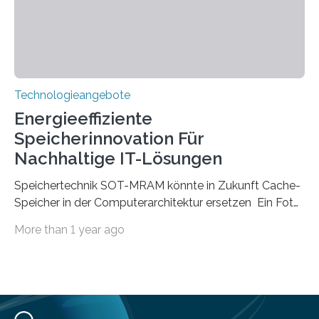
Kunststoff lenken, sind oft sperrig,…
Technologieangebote
Energieeffiziente
Speicherinnovation Für
Nachhaltige IT-Lösungen
Speichertechnik SOT-MRAM könnte in Zukunft Cache-
Speicher in der Computerarchitektur ersetzen Ein Foto,
klick, und ab in die sozialen Medien und die Welt.
More than 1 year ago
Hochgeladene Medien landen in riesigen Cloud-
Speichern und Rechenzentren, welche wiederum
kontinuierlich mit Strom versorgt werden müssen. Auf
Rechenzentren entfällt derzeit etwa ein Prozent des
weltweiten Gesamtenergieverbrauchs, was 200