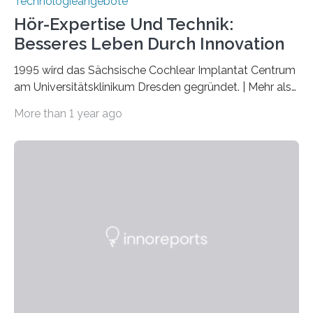
Technologieangebote
Hör-Expertise Und Technik:
Besseres Leben Durch Innovation
1995 wird das Sächsische Cochlear Implantat Centrum
am Universitätsklinikum Dresden gegründet. | Mehr als
2.500 taub Geborenen, Ertaubten oder Schwerhörigen
More than 1 year ago
wurde mit einem Cochlear Implantat geholfen. | 30
Jahre Expertise ermöglichen Betroffenen ein Leben
ohne große Höreinschränkungen. Vor 30 Jahren wurde
das Sächsische Cochlear Implantat Centrum am
Universitätsklinikum Carl Gustav Carus Dresden
gegründet. Seitdem wurde insgesamt 2.514 taub
geborenen oder hochgradig schwerhörigen Menschen
mit einem Cochlea-Implantat (CI) das Hören wieder
ermöglicht. Dank der großen chirurgischen und
therapeutischen Expertise für Hörgeschädigte…