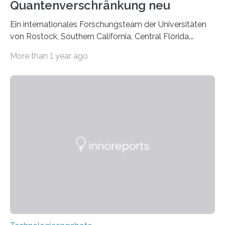
Quantenverschränkung neu
Ein internationales Forschungsteam der Universitäten
von Rostock, Southern California, Central Florida,
Pennsylvania State und Saint Louis hat einen neuen
More than 1 year ago
Weg gefunden, um eine wichtige Eigenschaft in der
Quantenphotonik zu schützen: die optische
Verschränkung. Ihre Entdeckung wurde online am 28.
März 2025 in der renommierten Fachzeitschrift Science
veröffentlicht. Das Jahr 2025 wurde von den Vereinten
Nationen zum Internationalen Jahr der
Quantenwissenschaft und -technologie erklärt und
markiert das 100-jährige Jubiläum der Entwicklung der
Quantenmechanik. Diese faszinierende Disziplin hat
nicht nur das Verständnis…