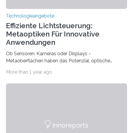
Technologieangebote
Effiziente Lichtsteuerung:
Metaoptiken Für Innovative
Anwendungen
Ob Sensoren, Kameras oder Displays –
Metaoberflächen haben das Potenzial, optische
Systeme in unserem Alltag grundlegend zu verbessern.
More than 1 year ago
Durch eine präzisere Steuerung von Licht ermöglichen
sie kompakte und multifunktionale Lösungen. Auf der
Hannover Messe, die am Montag, 31. März 2025,
beginnt, demonstrieren Forschende des Karlsruher
Instituts für Technologie (KIT) ein optisches Bauteil, das
hochgradig effiziente Lichtsteuerung bei steilen
Einfallswinkeln ermöglicht und dabei bisherige
Einschränkungen überwindet. Herkömmliche gewölbte
Linsen, die Licht durch Brechung in Glas oder