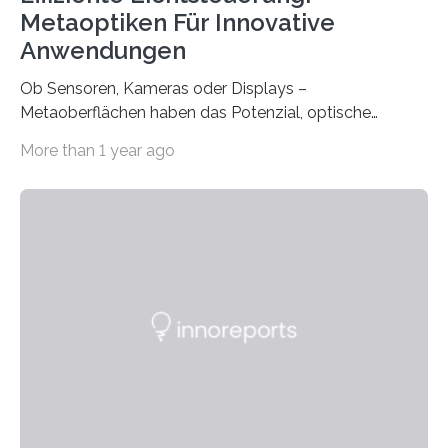
Metaoptiken Für Innovative
Anwendungen
Ob Sensoren, Kameras oder Displays –
Metaoberflächen haben das Potenzial, optische
Systeme in unserem Alltag grundlegend zu verbessern.
More than 1 year ago
Durch eine präzisere Steuerung von Licht ermöglichen
sie kompakte und multifunktionale Lösungen. Auf der
Hannover Messe, die am Montag, 31. März 2025,
beginnt, demonstrieren Forschende des Karlsruher
Instituts für Technologie (KIT) ein optisches Bauteil, das
hochgradig effiziente Lichtsteuerung bei steilen
Einfallswinkeln ermöglicht und dabei bisherige
Einschränkungen überwindet. Herkömmliche gewölbte
Linsen, die Licht durch Brechung in Glas oder
Kunststoff lenken, sind oft sperrig,…