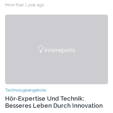
Pennsylvania State und Saint Louis hat einen neuen
More than 1 year ago
Weg gefunden, um eine wichtige Eigenschaft in der
Quantenphotonik zu schützen: die optische
Verschränkung. Ihre Entdeckung wurde online am 28.
März 2025 in der renommierten Fachzeitschrift Science
veröffentlicht. Das Jahr 2025 wurde von den Vereinten
Nationen zum Internationalen Jahr der
Quantenwissenschaft und -technologie erklärt und
markiert das 100-jährige Jubiläum der Entwicklung der
Quantenmechanik. Diese faszinierende Disziplin hat
nicht nur das Verständnis…
Technologieangebote
Hör-Expertise Und Technik:
Besseres Leben Durch Innovation