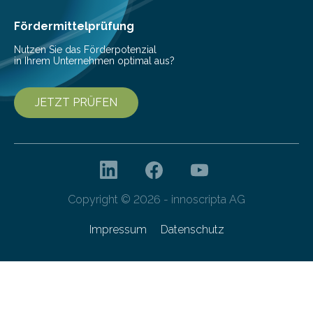
Ansatz für Smartphones und Supercomputer
gleichermaßen geeignet…
Fördermittelprüfung
Nutzen Sie das Förderpotenzial
in Ihrem Unternehmen optimal aus?
JETZT PRÜFEN
Copyright © 2026 - innoscripta AG
Impressum
Datenschutz