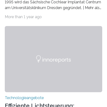
1995 wird das Sächsische Cochlear Implantat Centrum
am Universitätsklinikum Dresden gegründet. | Mehr als
2.500 taub Geborenen, Ertaubten oder Schwerhörigen
More than 1 year ago
wurde mit einem Cochlear Implantat geholfen. | 30
Jahre Expertise ermöglichen Betroffenen ein Leben
ohne große Höreinschränkungen. Vor 30 Jahren wurde
das Sächsische Cochlear Implantat Centrum am
Universitätsklinikum Carl Gustav Carus Dresden
gegründet. Seitdem wurde insgesamt 2.514 taub
geborenen oder hochgradig schwerhörigen Menschen
mit einem Cochlea-Implantat (CI) das Hören wieder
ermöglicht. Dank der großen chirurgischen und
therapeutischen Expertise für Hörgeschädigte…
Technologieangebote
Effiziente Lichtsteuerung: