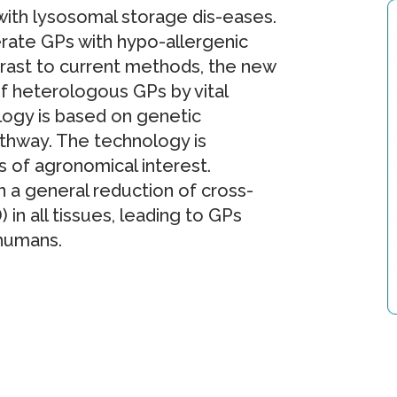
with lysosomal storage dis-eases.
erate GPs with hypo-allergenic
-trast to current methods, the new
f heterologous GPs by vital
logy is based on genetic
athway. The technology is
 of agronomical interest.
n a general reduction of cross-
in all tissues, leading to GPs
 humans.