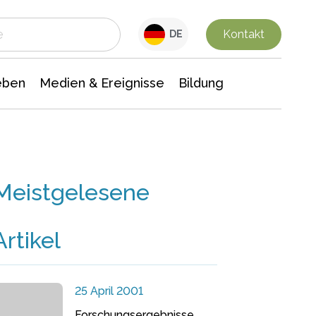
 Leben
Medien & Ereignisse
Interdisziplinäre Forschung
Veranstaltungsnachrichten
n Chemie
Gesellschaftswissenschaften
Kontakt
DE
eben
Medien & Ereignisse
Bildung
Meistgelesene
Artikel
25 April 2001
Forschungsergebnisse