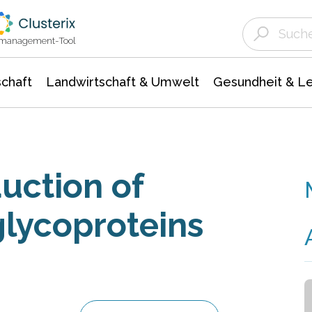
Landwirtschaft & Umwelt
Gesundheit &
Agrar- Forstwissenschaften
Unternehmensmeldungen
Biowissenschafte
Ökologie Umwelt- Naturschutz
ktmanagement-Tool
chaft
Landwirtschaft & Umwelt
Gesundheit & L
uction of
glycoproteins