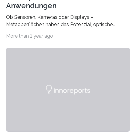
Anwendungen
Ob Sensoren, Kameras oder Displays –
Metaoberflächen haben das Potenzial, optische
Systeme in unserem Alltag grundlegend zu verbessern.
More than 1 year ago
Durch eine präzisere Steuerung von Licht ermöglichen
sie kompakte und multifunktionale Lösungen. Auf der
Hannover Messe, die am Montag, 31. März 2025,
beginnt, demonstrieren Forschende des Karlsruher
Instituts für Technologie (KIT) ein optisches Bauteil, das
hochgradig effiziente Lichtsteuerung bei steilen
Einfallswinkeln ermöglicht und dabei bisherige
Einschränkungen überwindet. Herkömmliche gewölbte
Linsen, die Licht durch Brechung in Glas oder
Kunststoff lenken, sind oft sperrig,…