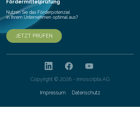
gleichermaßen geeignet…
Fördermittelprüfung
Nutzen Sie das Förderpotenzial
in Ihrem Unternehmen optimal aus?
JETZT PRÜFEN
Copyright © 2026 - innoscripta AG
Impressum
Datenschutz