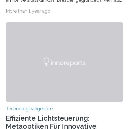
am Universitätsklinikum Dresden gegründet. | Mehr als
2.500 taub Geborenen, Ertaubten oder Schwerhörigen
More than 1 year ago
wurde mit einem Cochlear Implantat geholfen. | 30
Jahre Expertise ermöglichen Betroffenen ein Leben
ohne große Höreinschränkungen. Vor 30 Jahren wurde
das Sächsische Cochlear Implantat Centrum am
Universitätsklinikum Carl Gustav Carus Dresden
gegründet. Seitdem wurde insgesamt 2.514 taub
geborenen oder hochgradig schwerhörigen Menschen
mit einem Cochlea-Implantat (CI) das Hören wieder
ermöglicht. Dank der großen chirurgischen und
therapeutischen Expertise für Hörgeschädigte…
Technologieangebote
Effiziente Lichtsteuerung:
Metaoptiken Für Innovative