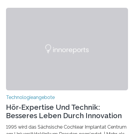
Quantenphotonik zu schützen: die optische
Verschränkung. Ihre Entdeckung wurde online am 28.
März 2025 in der renommierten Fachzeitschrift Science
veröffentlicht. Das Jahr 2025 wurde von den Vereinten
Nationen zum Internationalen Jahr der
Quantenwissenschaft und -technologie erklärt und
markiert das 100-jährige Jubiläum der Entwicklung der
Quantenmechanik. Diese faszinierende Disziplin hat
nicht nur das Verständnis…
Technologieangebote
Hör-Expertise Und Technik:
Besseres Leben Durch Innovation
1995 wird das Sächsische Cochlear Implantat Centrum