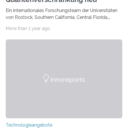
Ein internationales Forschungsteam der Universitäten
von Rostock, Southern California, Central Florida,
Pennsylvania State und Saint Louis hat einen neuen
More than 1 year ago
Weg gefunden, um eine wichtige Eigenschaft in der
Quantenphotonik zu schützen: die optische
Verschränkung. Ihre Entdeckung wurde online am 28.
März 2025 in der renommierten Fachzeitschrift Science
veröffentlicht. Das Jahr 2025 wurde von den Vereinten
Nationen zum Internationalen Jahr der
Quantenwissenschaft und -technologie erklärt und
markiert das 100-jährige Jubiläum der Entwicklung der
Quantenmechanik. Diese faszinierende Disziplin hat
nicht nur das Verständnis…
Technologieangebote