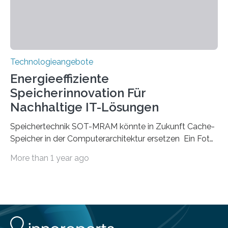
Kunststoff lenken, sind oft sperrig,…
Technologieangebote
Energieeffiziente
Speicherinnovation Für
Nachhaltige IT-Lösungen
Speichertechnik SOT-MRAM könnte in Zukunft Cache-
Speicher in der Computerarchitektur ersetzen Ein Foto,
klick, und ab in die sozialen Medien und die Welt.
More than 1 year ago
Hochgeladene Medien landen in riesigen Cloud-
Speichern und Rechenzentren, welche wiederum
kontinuierlich mit Strom versorgt werden müssen. Auf
Rechenzentren entfällt derzeit etwa ein Prozent des
weltweiten Gesamtenergieverbrauchs, was 200
Terawattstunden Strom pro Jahr entspricht. Dieser