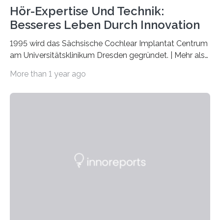
Hör-Expertise Und Technik:
Besseres Leben Durch Innovation
1995 wird das Sächsische Cochlear Implantat Centrum
am Universitätsklinikum Dresden gegründet. | Mehr als
2.500 taub Geborenen, Ertaubten oder Schwerhörigen
More than 1 year ago
wurde mit einem Cochlear Implantat geholfen. | 30
Jahre Expertise ermöglichen Betroffenen ein Leben
ohne große Höreinschränkungen. Vor 30 Jahren wurde
das Sächsische Cochlear Implantat Centrum am
Universitätsklinikum Carl Gustav Carus Dresden
gegründet. Seitdem wurde insgesamt 2.514 taub
geborenen oder hochgradig schwerhörigen Menschen
mit einem Cochlea-Implantat (CI) das Hören wieder
ermöglicht. Dank der großen chirurgischen und
therapeutischen Expertise für Hörgeschädigte…