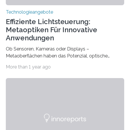
Technologieangebote
Effiziente Lichtsteuerung:
Metaoptiken Für Innovative
Anwendungen
Ob Sensoren, Kameras oder Displays –
Metaoberflächen haben das Potenzial, optische
Systeme in unserem Alltag grundlegend zu verbessern.
More than 1 year ago
Durch eine präzisere Steuerung von Licht ermöglichen
sie kompakte und multifunktionale Lösungen. Auf der
Hannover Messe, die am Montag, 31. März 2025,
beginnt, demonstrieren Forschende des Karlsruher
Instituts für Technologie (KIT) ein optisches Bauteil, das
hochgradig effiziente Lichtsteuerung bei steilen
Einfallswinkeln ermöglicht und dabei bisherige
Einschränkungen überwindet. Herkömmliche gewölbte
Linsen, die Licht durch Brechung in Glas oder