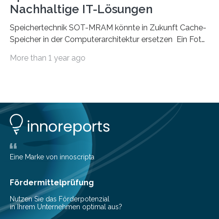
Nachhaltige IT-Lösungen
Speichertechnik SOT-MRAM könnte in Zukunft Cache-
Speicher in der Computerarchitektur ersetzen Ein Foto,
klick, und ab in die sozialen Medien und die Welt.
More than 1 year ago
Hochgeladene Medien landen in riesigen Cloud-
Speichern und Rechenzentren, welche wiederum
kontinuierlich mit Strom versorgt werden müssen. Auf
Rechenzentren entfällt derzeit etwa ein Prozent des
weltweiten Gesamtenergieverbrauchs, was 200
Terawattstunden Strom pro Jahr entspricht. Dieser
immense Energiebedarf hat Wissenschaftlerinnen und
Wissenschaftler dazu veranlasst, innovative Wege zur
Senkung des Energieverbrauchs zu erforschen. Neuer
Eine Marke von innoscripta
Ansatz für Smartphones und Supercomputer
gleichermaßen geeignet…
Fördermittelprüfung
Nutzen Sie das Förderpotenzial
in Ihrem Unternehmen optimal aus?