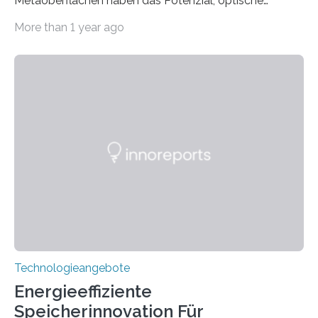
Metaoberflächen haben das Potenzial, optische
Systeme in unserem Alltag grundlegend zu verbessern.
More than 1 year ago
Durch eine präzisere Steuerung von Licht ermöglichen
sie kompakte und multifunktionale Lösungen. Auf der
Hannover Messe, die am Montag, 31. März 2025,
beginnt, demonstrieren Forschende des Karlsruher
Instituts für Technologie (KIT) ein optisches Bauteil, das
hochgradig effiziente Lichtsteuerung bei steilen
Einfallswinkeln ermöglicht und dabei bisherige
Einschränkungen überwindet. Herkömmliche gewölbte
Linsen, die Licht durch Brechung in Glas oder
Kunststoff lenken, sind oft sperrig,…
Technologieangebote
Energieeffiziente
Speicherinnovation Für