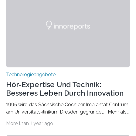
veröffentlicht. Das Jahr 2025 wurde von den Vereinten
Nationen zum Internationalen Jahr der
Quantenwissenschaft und -technologie erklärt und
markiert das 100-jährige Jubiläum der Entwicklung der
Quantenmechanik. Diese faszinierende Disziplin hat
nicht nur das Verständnis…
Technologieangebote
Hör-Expertise Und Technik:
Besseres Leben Durch Innovation
1995 wird das Sächsische Cochlear Implantat Centrum
am Universitätsklinikum Dresden gegründet. | Mehr als
2.500 taub Geborenen, Ertaubten oder Schwerhörigen
More than 1 year ago
wurde mit einem Cochlear Implantat geholfen. | 30
Jahre Expertise ermöglichen Betroffenen ein Leben