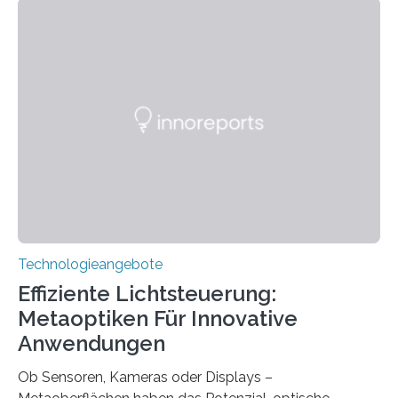
ohne große Höreinschränkungen. Vor 30 Jahren wurde
das Sächsische Cochlear Implantat Centrum am
Universitätsklinikum Carl Gustav Carus Dresden
gegründet. Seitdem wurde insgesamt 2.514 taub
geborenen oder hochgradig schwerhörigen Menschen
mit einem Cochlea-Implantat (CI) das Hören wieder
ermöglicht. Dank der großen chirurgischen und
therapeutischen Expertise für Hörgeschädigte…
Technologieangebote
Effiziente Lichtsteuerung:
Metaoptiken Für Innovative
Anwendungen
Ob Sensoren, Kameras oder Displays –