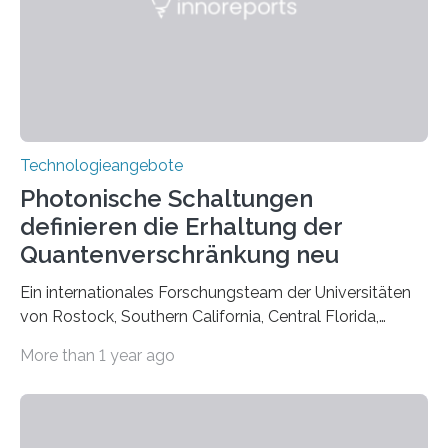
Technologieangebote
Photonische Schaltungen
definieren die Erhaltung der
Quantenverschränkung neu
Ein internationales Forschungsteam der Universitäten
von Rostock, Southern California, Central Florida,
Pennsylvania State und Saint Louis hat einen neuen
More than 1 year ago
Weg gefunden, um eine wichtige Eigenschaft in der
Quantenphotonik zu schützen: die optische
Verschränkung. Ihre Entdeckung wurde online am 28.
März 2025 in der renommierten Fachzeitschrift Science