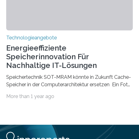
Kunststoff lenken, sind oft sperrig,…
Technologieangebote
Energieeffiziente
Speicherinnovation Für
Nachhaltige IT-Lösungen
Speichertechnik SOT-MRAM könnte in Zukunft Cache-
Speicher in der Computerarchitektur ersetzen Ein Foto,
klick, und ab in die sozialen Medien und die Welt.
More than 1 year ago
Hochgeladene Medien landen in riesigen Cloud-
Speichern und Rechenzentren, welche wiederum
kontinuierlich mit Strom versorgt werden müssen. Auf
Rechenzentren entfällt derzeit etwa ein Prozent des
weltweiten Gesamtenergieverbrauchs, was 200
Terawattstunden Strom pro Jahr entspricht. Dieser