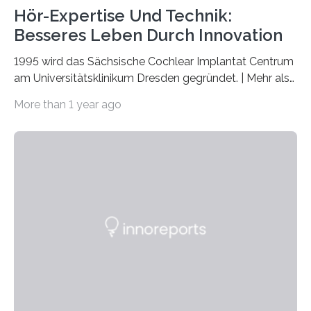
Hör-Expertise Und Technik:
Besseres Leben Durch Innovation
1995 wird das Sächsische Cochlear Implantat Centrum
am Universitätsklinikum Dresden gegründet. | Mehr als
2.500 taub Geborenen, Ertaubten oder Schwerhörigen
More than 1 year ago
wurde mit einem Cochlear Implantat geholfen. | 30
Jahre Expertise ermöglichen Betroffenen ein Leben
ohne große Höreinschränkungen. Vor 30 Jahren wurde
das Sächsische Cochlear Implantat Centrum am
Universitätsklinikum Carl Gustav Carus Dresden
gegründet. Seitdem wurde insgesamt 2.514 taub
geborenen oder hochgradig schwerhörigen Menschen
mit einem Cochlea-Implantat (CI) das Hören wieder
ermöglicht. Dank der großen chirurgischen und
therapeutischen Expertise für Hörgeschädigte…