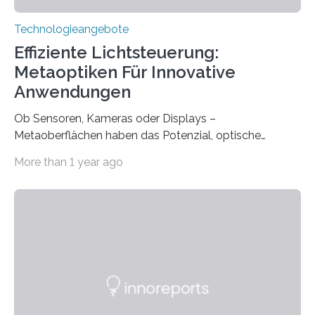
Technologieangebote
Effiziente Lichtsteuerung:
Metaoptiken Für Innovative
Anwendungen
Ob Sensoren, Kameras oder Displays –
Metaoberflächen haben das Potenzial, optische
Systeme in unserem Alltag grundlegend zu verbessern.
More than 1 year ago
Durch eine präzisere Steuerung von Licht ermöglichen
sie kompakte und multifunktionale Lösungen. Auf der
Hannover Messe, die am Montag, 31. März 2025,
beginnt, demonstrieren Forschende des Karlsruher
Instituts für Technologie (KIT) ein optisches Bauteil, das
hochgradig effiziente Lichtsteuerung bei steilen
Einfallswinkeln ermöglicht und dabei bisherige
Einschränkungen überwindet. Herkömmliche gewölbte
Linsen, die Licht durch Brechung in Glas oder