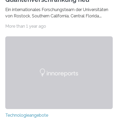
Ein internationales Forschungsteam der Universitäten
von Rostock, Southern California, Central Florida,
Pennsylvania State und Saint Louis hat einen neuen
More than 1 year ago
Weg gefunden, um eine wichtige Eigenschaft in der
Quantenphotonik zu schützen: die optische
Verschränkung. Ihre Entdeckung wurde online am 28.
März 2025 in der renommierten Fachzeitschrift Science
veröffentlicht. Das Jahr 2025 wurde von den Vereinten
Nationen zum Internationalen Jahr der
Quantenwissenschaft und -technologie erklärt und
markiert das 100-jährige Jubiläum der Entwicklung der
Quantenmechanik. Diese faszinierende Disziplin hat
nicht nur das Verständnis…
Technologieangebote