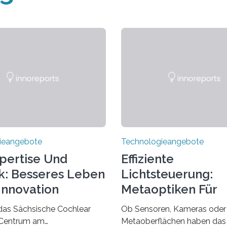
ieangebote
Technologieangebote
pertise Und
Effiziente
k: Besseres Leben
Lichtsteuerung:
Innovation
Metaoptiken Für
Innovative
das Sächsische Cochlear
Ob Sensoren, Kameras oder 
Anwendungen
 Centrum am
Metaoberflächen haben das 