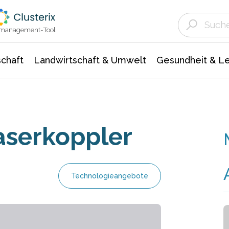
Landwirtschaft & Umwelt
Gesundheit &
Agrar- Forstwissenschaften
Unternehmensmeldungen
Biowissenschafte
Ökologie Umwelt- Naturschutz
ktmanagement-Tool
chaft
Landwirtschaft & Umwelt
Gesundheit & L
Faserkoppler
Technologieangebote