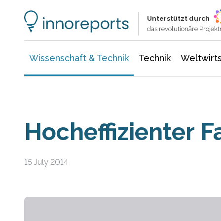
Wissenschaft & Technik
Informationstechnologie
Energie & Elektrotechnik
Unterstützt durch
das revolutionäre Proje
Wissenschaft & Technik
Technik
Weltwirts
Hocheffizienter 
15 July 2014