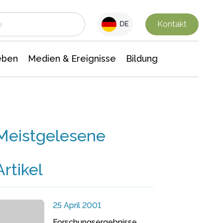
 Leben
Medien & Ereignisse
Interdisziplinäre Forschung
Veranstaltungsnachrichten
n Chemie
Gesellschaftswissenschaften
Kontakt
DE
eben
Medien & Ereignisse
Bildung
Meistgelesene
Artikel
25 April 2001
Forschungsergebnisse