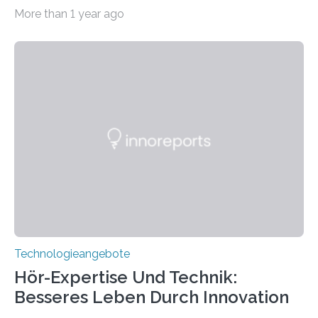
Pennsylvania State und Saint Louis hat einen neuen
More than 1 year ago
Weg gefunden, um eine wichtige Eigenschaft in der
Quantenphotonik zu schützen: die optische
Verschränkung. Ihre Entdeckung wurde online am 28.
März 2025 in der renommierten Fachzeitschrift Science
veröffentlicht. Das Jahr 2025 wurde von den Vereinten
Nationen zum Internationalen Jahr der
Quantenwissenschaft und -technologie erklärt und
markiert das 100-jährige Jubiläum der Entwicklung der
Quantenmechanik. Diese faszinierende Disziplin hat
nicht nur das Verständnis…
Technologieangebote
Hör-Expertise Und Technik:
Besseres Leben Durch Innovation