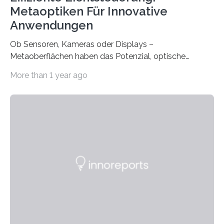
Metaoptiken Für Innovative
Anwendungen
Ob Sensoren, Kameras oder Displays –
Metaoberflächen haben das Potenzial, optische
Systeme in unserem Alltag grundlegend zu verbessern.
More than 1 year ago
Durch eine präzisere Steuerung von Licht ermöglichen
sie kompakte und multifunktionale Lösungen. Auf der
Hannover Messe, die am Montag, 31. März 2025,
beginnt, demonstrieren Forschende des Karlsruher
Instituts für Technologie (KIT) ein optisches Bauteil, das
hochgradig effiziente Lichtsteuerung bei steilen
Einfallswinkeln ermöglicht und dabei bisherige
Einschränkungen überwindet. Herkömmliche gewölbte
Linsen, die Licht durch Brechung in Glas oder
Kunststoff lenken, sind oft sperrig,…