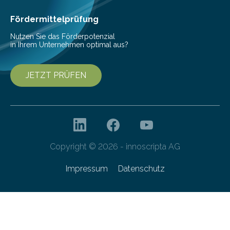
Ansatz für Smartphones und Supercomputer
gleichermaßen geeignet…
Fördermittelprüfung
Nutzen Sie das Förderpotenzial
in Ihrem Unternehmen optimal aus?
JETZT PRÜFEN
Copyright © 2026 - innoscripta AG
Impressum
Datenschutz