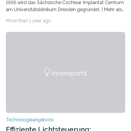
1995 wird das Sächsische Cochlear Implantat Centrum
am Universitätsklinikum Dresden gegründet. | Mehr als
2.500 taub Geborenen, Ertaubten oder Schwerhörigen
More than 1 year ago
wurde mit einem Cochlear Implantat geholfen. | 30
Jahre Expertise ermöglichen Betroffenen ein Leben
ohne große Höreinschränkungen. Vor 30 Jahren wurde
das Sächsische Cochlear Implantat Centrum am
Universitätsklinikum Carl Gustav Carus Dresden
gegründet. Seitdem wurde insgesamt 2.514 taub
geborenen oder hochgradig schwerhörigen Menschen
mit einem Cochlea-Implantat (CI) das Hören wieder
ermöglicht. Dank der großen chirurgischen und
therapeutischen Expertise für Hörgeschädigte…
Technologieangebote
Effiziente Lichtsteuerung: