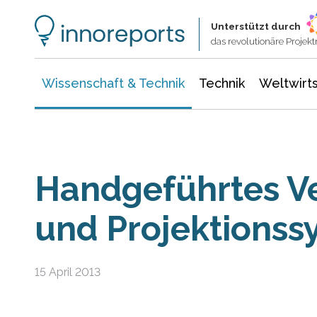
Wissenschaft & Technik
Informationstechnologie
Energie & Elektrotechnik
Unterstützt durch
das revolutionäre Proje
Wissenschaft & Technik
Technik
Weltwirts
Handgeführtes V
und Projektionss
15 April 2013