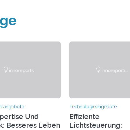
äge
ieangebote
Technologieangebote
pertise Und
Effiziente
k: Besseres Leben
Lichtsteuerung: