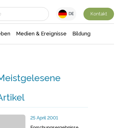
 Leben
Medien & Ereignisse
Interdisziplinäre Forschung
Veranstaltungsnachrichten
n Chemie
Gesellschaftswissenschaften
Kontakt
DE
eben
Medien & Ereignisse
Bildung
Meistgelesene
Artikel
25 April 2001
Forschungsergebnisse