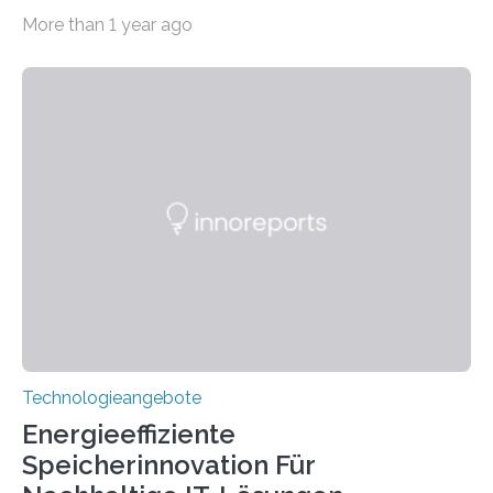
Systeme in unserem Alltag grundlegend zu verbessern.
More than 1 year ago
Durch eine präzisere Steuerung von Licht ermöglichen
sie kompakte und multifunktionale Lösungen. Auf der
Hannover Messe, die am Montag, 31. März 2025,
beginnt, demonstrieren Forschende des Karlsruher
Instituts für Technologie (KIT) ein optisches Bauteil, das
hochgradig effiziente Lichtsteuerung bei steilen
Einfallswinkeln ermöglicht und dabei bisherige
Einschränkungen überwindet. Herkömmliche gewölbte
Linsen, die Licht durch Brechung in Glas oder
Kunststoff lenken, sind oft sperrig,…
Technologieangebote
Energieeffiziente
Speicherinnovation Für