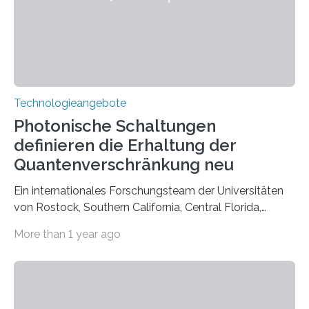
Technologieangebote
Photonische Schaltungen
definieren die Erhaltung der
Quantenverschränkung neu
Ein internationales Forschungsteam der Universitäten
von Rostock, Southern California, Central Florida,
Pennsylvania State und Saint Louis hat einen neuen
More than 1 year ago
Weg gefunden, um eine wichtige Eigenschaft in der
Quantenphotonik zu schützen: die optische
Verschränkung. Ihre Entdeckung wurde online am 28.
März 2025 in der renommierten Fachzeitschrift Science
veröffentlicht. Das Jahr 2025 wurde von den Vereinten