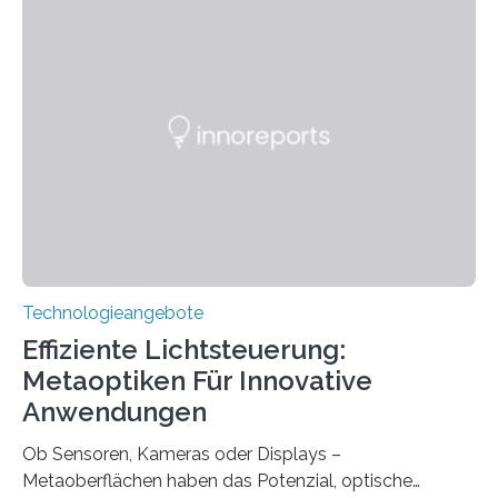
ohne große Höreinschränkungen. Vor 30 Jahren wurde
das Sächsische Cochlear Implantat Centrum am
Universitätsklinikum Carl Gustav Carus Dresden
gegründet. Seitdem wurde insgesamt 2.514 taub
geborenen oder hochgradig schwerhörigen Menschen
mit einem Cochlea-Implantat (CI) das Hören wieder
ermöglicht. Dank der großen chirurgischen und
therapeutischen Expertise für Hörgeschädigte…
Technologieangebote
Effiziente Lichtsteuerung:
Metaoptiken Für Innovative
Anwendungen
Ob Sensoren, Kameras oder Displays –
Metaoberflächen haben das Potenzial, optische