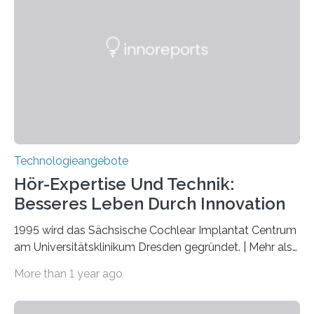
Nationen zum Internationalen Jahr der
Quantenwissenschaft und -technologie erklärt und
markiert das 100-jährige Jubiläum der Entwicklung der
Quantenmechanik. Diese faszinierende Disziplin hat
nicht nur das Verständnis…
Technologieangebote
Hör-Expertise Und Technik:
Besseres Leben Durch Innovation
1995 wird das Sächsische Cochlear Implantat Centrum
am Universitätsklinikum Dresden gegründet. | Mehr als
2.500 taub Geborenen, Ertaubten oder Schwerhörigen
More than 1 year ago
wurde mit einem Cochlear Implantat geholfen. | 30
Jahre Expertise ermöglichen Betroffenen ein Leben