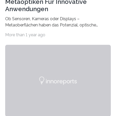
Metaoptiken Für Innovative
Anwendungen
Ob Sensoren, Kameras oder Displays –
Metaoberflächen haben das Potenzial, optische
Systeme in unserem Alltag grundlegend zu verbessern.
More than 1 year ago
Durch eine präzisere Steuerung von Licht ermöglichen
sie kompakte und multifunktionale Lösungen. Auf der
Hannover Messe, die am Montag, 31. März 2025,
beginnt, demonstrieren Forschende des Karlsruher
Instituts für Technologie (KIT) ein optisches Bauteil, das
hochgradig effiziente Lichtsteuerung bei steilen
Einfallswinkeln ermöglicht und dabei bisherige
Einschränkungen überwindet. Herkömmliche gewölbte
Linsen, die Licht durch Brechung in Glas oder
Kunststoff lenken, sind oft sperrig,…