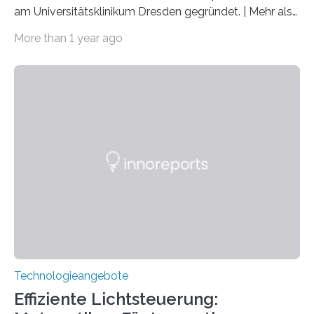
am Universitätsklinikum Dresden gegründet. | Mehr als
2.500 taub Geborenen, Ertaubten oder Schwerhörigen
More than 1 year ago
wurde mit einem Cochlear Implantat geholfen. | 30
Jahre Expertise ermöglichen Betroffenen ein Leben
ohne große Höreinschränkungen. Vor 30 Jahren wurde
das Sächsische Cochlear Implantat Centrum am
Universitätsklinikum Carl Gustav Carus Dresden
gegründet. Seitdem wurde insgesamt 2.514 taub
geborenen oder hochgradig schwerhörigen Menschen
mit einem Cochlea-Implantat (CI) das Hören wieder
ermöglicht. Dank der großen chirurgischen und
therapeutischen Expertise für Hörgeschädigte…
Technologieangebote
Effiziente Lichtsteuerung: