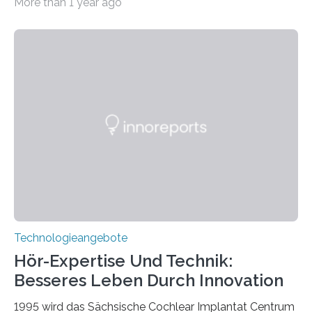
More than 1 year ago
Weg gefunden, um eine wichtige Eigenschaft in der
Quantenphotonik zu schützen: die optische
Verschränkung. Ihre Entdeckung wurde online am 28.
März 2025 in der renommierten Fachzeitschrift Science
veröffentlicht. Das Jahr 2025 wurde von den Vereinten
Nationen zum Internationalen Jahr der
Quantenwissenschaft und -technologie erklärt und
markiert das 100-jährige Jubiläum der Entwicklung der
Quantenmechanik. Diese faszinierende Disziplin hat
nicht nur das Verständnis…
Technologieangebote
Hör-Expertise Und Technik:
Besseres Leben Durch Innovation
1995 wird das Sächsische Cochlear Implantat Centrum