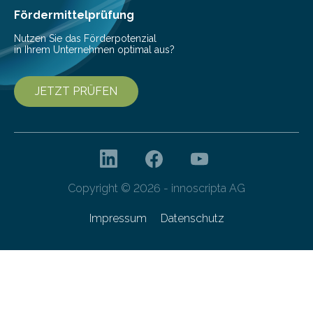
gleichermaßen geeignet…
Fördermittelprüfung
Nutzen Sie das Förderpotenzial
in Ihrem Unternehmen optimal aus?
JETZT PRÜFEN
Copyright © 2026 - innoscripta AG
Impressum
Datenschutz