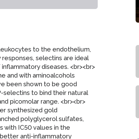
 leukocytes to the endothelium,
ry responses, selectins are ideal
f inflammatory diseases. <br><br>
one and with aminoalcohols
ave been shown to be good
-selectins to bind their natural
and picomolar range. <br><br>
er synthesized gold
ranched polyglycerol sulfates,
ns with IC50 values in the
better anti-inflammatory