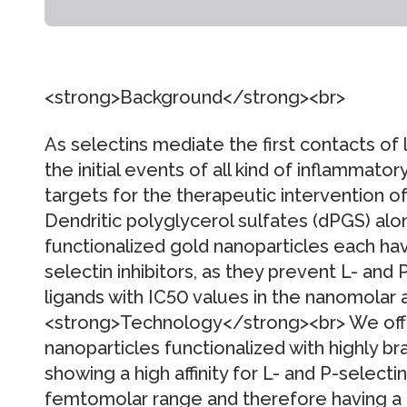
<strong>Background</strong><br>
As selectins mediate the first contacts of
the initial events of all kind of inflammato
targets for the therapeutic intervention o
Dendritic polyglycerol sulfates (dPGS) al
functionalized gold nanoparticles each h
selectin inhibitors, as they prevent L- and P
ligands with IC50 values in the nanomolar 
<strong>Technology</strong><br> We off
nanoparticles functionalized with highly b
showing a high affinity for L- and P-selecti
femtomolar range and therefore having a 