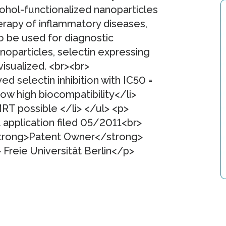
hol-functionalized nanoparticles
herapy of inflammatory diseases,
o be used for diagnostic
noparticles, selectin expressing
visualized. <br><br>
d selectin inhibition with IC50 =
ow high biocompatibility</li>
MRT possible </li> </ul> <p>
application filed 05/2011<br>
<strong>Patent Owner</strong>
 Freie Universität Berlin</p>