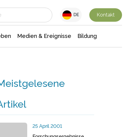
 Leben
Medien & Ereignisse
Interdisziplinäre Forschung
Veranstaltungsnachrichten
n Chemie
Gesellschaftswissenschaften
Kontakt
DE
eben
Medien & Ereignisse
Bildung
Meistgelesene
Artikel
25 April 2001
Forschungsergebnisse