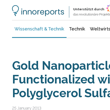
Wissenschaft & Technik
Informationstechnologie
Energie & Elektrotechnik
Unterstützt durch
das revolutionäre Proje
Wissenschaft & Technik
Technik
Weltwirts
Gold Nanoparticl
Functionalized wi
Polyglycerol Sulf
25 January 2013