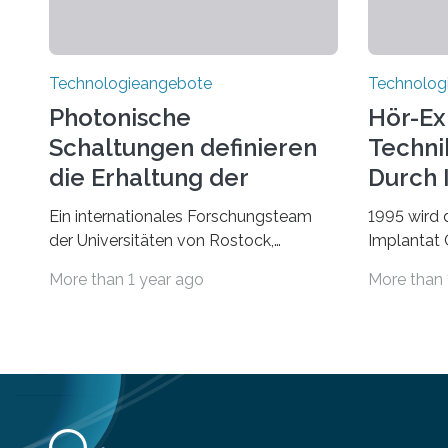
Technologieangebote
Technolog
Photonische
Hör-Ex
Schaltungen definieren
Techni
die Erhaltung der
Durch 
Quantenverschränkung
Ein internationales Forschungsteam
1995 wird 
neu
der Universitäten von Rostock,
Implantat
Southern California, Central Florida,
Universitä
More than 1 year ago
More than 
Pennsylvania State und Saint Louis hat
gegründet.
einen neuen Weg gefunden, um eine
Geborenen,
wichtige Eigenschaft in der
Schwerhör
Quantenphotonik zu schützen: die
Cochlear I
optische Verschränkung. Ihre
Jahre Expe
Entdeckung wurde online am 28. März
Betroffene
2025 in der renommierten
Höreinschr