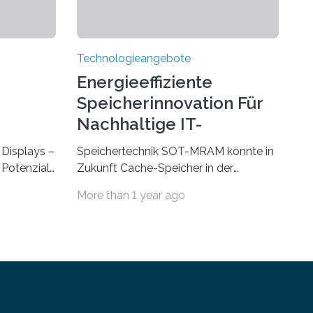
Technologieangebote
Energieeffiziente
Speicherinnovation Für
Nachhaltige IT-
Lösungen
Displays –
Speichertechnik SOT-MRAM könnte in
Potenzial,
Zukunft Cache-Speicher in der
m Alltag
Computerarchitektur ersetzen Ein
More than 1 year ago
Durch eine
Foto, klick, und ab in die sozialen
ht
Medien und die Welt. Hochgeladene
und
Medien landen in riesigen Cloud-
Auf der
Speichern und Rechenzentren, welche
tag, 31.
wiederum kontinuierlich mit Strom
trieren
versorgt werden müssen. Auf
stituts für
Rechenzentren entfällt derzeit etwa