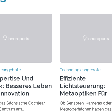
ieangebote
Technologieangebote
pertise Und
Effiziente
k: Besseres Leben
Lichtsteuerung:
Innovation
Metaoptiken Für
Innovative
das Sächsische Cochlear
Ob Sensoren, Kameras oder 
Anwendungen
 Centrum am
Metaoberflächen haben das 