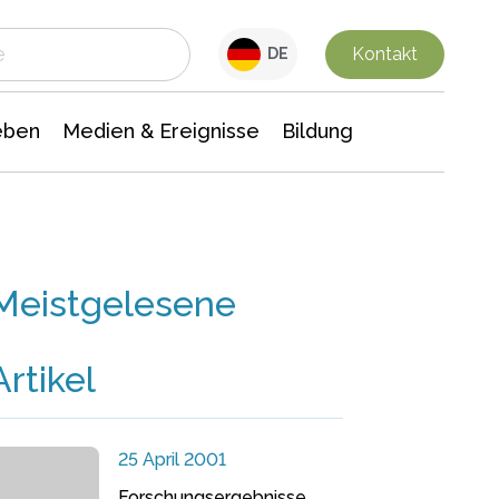
 Leben
Medien & Ereignisse
Interdisziplinäre Forschung
Veranstaltungsnachrichten
n Chemie
Gesellschaftswissenschaften
Kontakt
DE
eben
Medien & Ereignisse
Bildung
Meistgelesene
Artikel
25 April 2001
Forschungsergebnisse