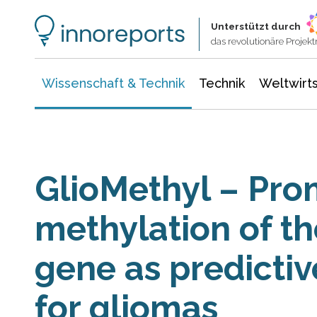
Wissenschaft & Technik
Informationstechnologie
Energie & Elektrotechnik
Unterstützt durch
das revolutionäre Proje
Wissenschaft & Technik
Technik
Weltwirts
GlioMethyl – Pro
methylation of t
gene as predicti
for gliomas