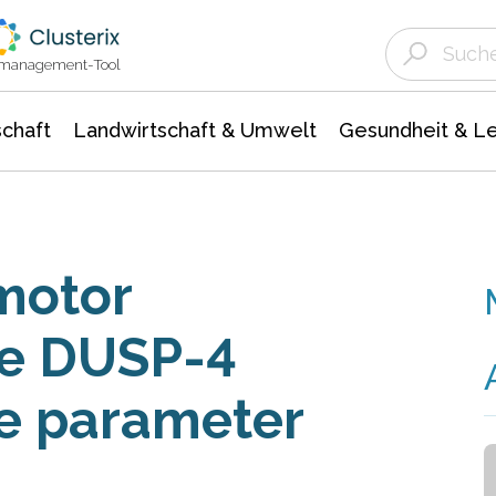
Landwirtschaft & Umwelt
Gesundheit &
Agrar- Forstwissenschaften
Unternehmensmeldungen
Biowissenschafte
Ökologie Umwelt- Naturschutz
ktmanagement-Tool
chaft
Landwirtschaft & Umwelt
Gesundheit & L
motor
he DUSP-4
ve parameter