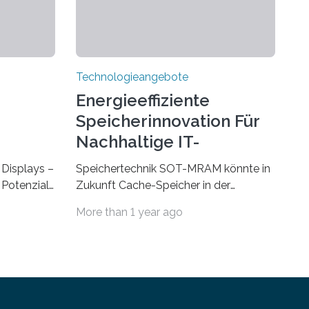
Technologieangebote
Energieeffiziente
Speicherinnovation Für
Nachhaltige IT-
Lösungen
Displays –
Speichertechnik SOT-MRAM könnte in
Potenzial,
Zukunft Cache-Speicher in der
m Alltag
Computerarchitektur ersetzen Ein
More than 1 year ago
Durch eine
Foto, klick, und ab in die sozialen
ht
Medien und die Welt. Hochgeladene
und
Medien landen in riesigen Cloud-
Auf der
Speichern und Rechenzentren, welche
tag, 31.
wiederum kontinuierlich mit Strom
trieren
versorgt werden müssen. Auf