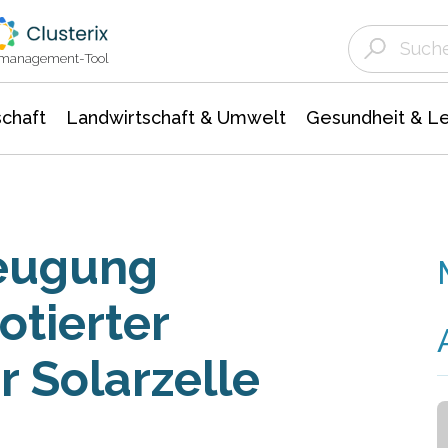
Landwirtschaft & Umwelt
Gesundheit &
Agrar- Forstwissenschaften
Unternehmensmeldungen
Biowissenschafte
Ökologie Umwelt- Naturschutz
ktmanagement-Tool
chaft
Landwirtschaft & Umwelt
Gesundheit & L
zeugung
otierter
r Solarzelle