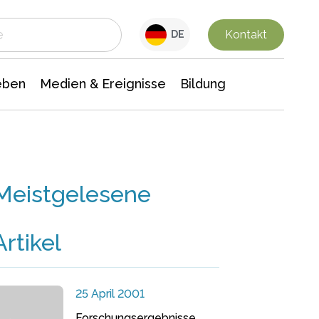
 Leben
Medien & Ereignisse
Interdisziplinäre Forschung
Veranstaltungsnachrichten
n Chemie
Gesellschaftswissenschaften
Kontakt
DE
eben
Medien & Ereignisse
Bildung
Meistgelesene
Artikel
25 April 2001
Forschungsergebnisse