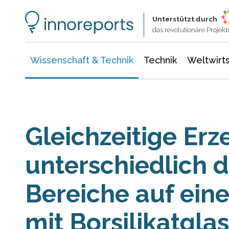
Wissenschaft & Technik
Informationstechnologie
Energie & Elektrotechnik
Unterstützt durch
das revolutionäre Proje
Wissenschaft & Technik
Technik
Weltwirts
Gleichzeitige Er
unterschiedlich d
Bereiche auf eine
mit Borsilikatglas