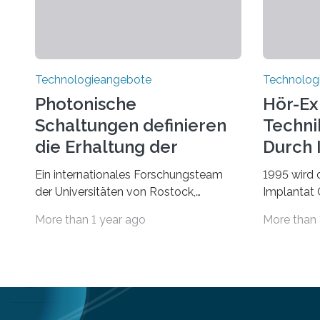
Technologieangebote
Technolog
Photonische
Hör-Ex
Schaltungen definieren
Techni
die Erhaltung der
Durch 
Quantenverschränkung
Ein internationales Forschungsteam
1995 wird 
neu
der Universitäten von Rostock,
Implantat
Southern California, Central Florida,
Universitä
More than 1 year ago
More than 
Pennsylvania State und Saint Louis hat
gegründet.
einen neuen Weg gefunden, um eine
Geborenen,
wichtige Eigenschaft in der
Schwerhör
Quantenphotonik zu schützen: die
Cochlear I
optische Verschränkung. Ihre
Jahre Expe
Entdeckung wurde online am 28. März
Betroffene