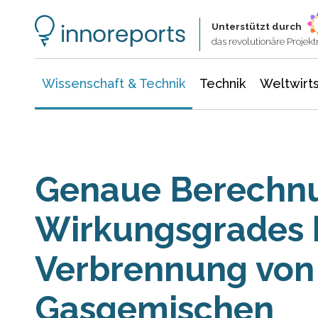
Wissenschaft & Technik
Informationstechnologie
Energie & Elektrotechnik
Unterstützt durch
das revolutionäre Proje
Wissenschaft & Technik
Technik
Weltwirts
Genaue Berechn
Wirkungsgrades b
Verbrennung von
Gasgemischen