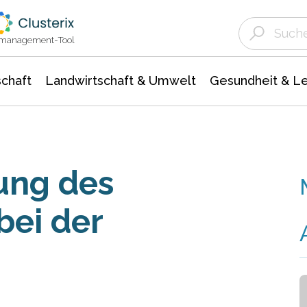
Landwirtschaft & Umwelt
Gesundheit &
Agrar- Forstwissenschaften
Unternehmensmeldungen
Biowissenschafte
Ökologie Umwelt- Naturschutz
ktmanagement-Tool
chaft
Landwirtschaft & Umwelt
Gesundheit & L
ung des
ei der