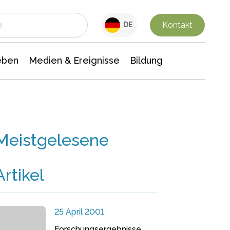
 Leben
Medien & Ereignisse
Interdisziplinäre Forschung
Veranstaltungsnachrichten
n Chemie
Gesellschaftswissenschaften
Kontakt
DE
eben
Medien & Ereignisse
Bildung
Meistgelesene
Artikel
25 April 2001
Forschungsergebnisse