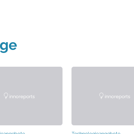
äge
ieangebote
Technologieangebote