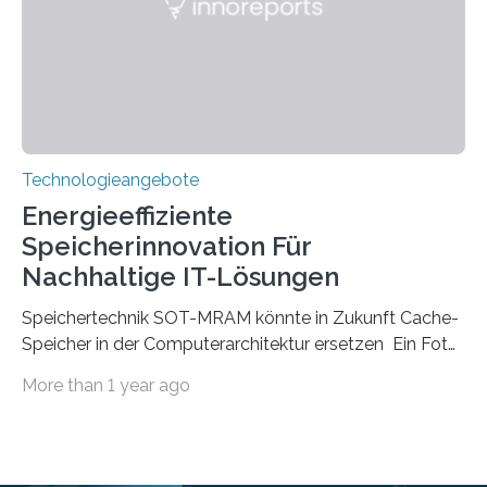
Einschränkungen überwindet. Herkömmliche gewölbte
Linsen, die Licht durch Brechung in Glas oder
Kunststoff lenken, sind oft sperrig,…
Technologieangebote
Energieeffiziente
Speicherinnovation Für
Nachhaltige IT-Lösungen
Speichertechnik SOT-MRAM könnte in Zukunft Cache-
Speicher in der Computerarchitektur ersetzen Ein Foto,
klick, und ab in die sozialen Medien und die Welt.
More than 1 year ago
Hochgeladene Medien landen in riesigen Cloud-
Speichern und Rechenzentren, welche wiederum
kontinuierlich mit Strom versorgt werden müssen. Auf
Rechenzentren entfällt derzeit etwa ein Prozent des