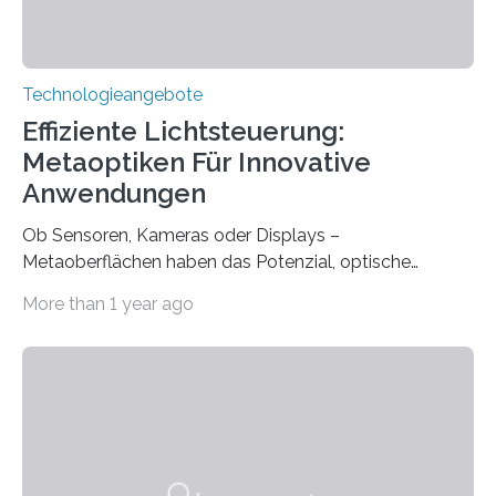
Technologieangebote
Effiziente Lichtsteuerung:
Metaoptiken Für Innovative
Anwendungen
Ob Sensoren, Kameras oder Displays –
Metaoberflächen haben das Potenzial, optische
Systeme in unserem Alltag grundlegend zu verbessern.
More than 1 year ago
Durch eine präzisere Steuerung von Licht ermöglichen
sie kompakte und multifunktionale Lösungen. Auf der
Hannover Messe, die am Montag, 31. März 2025,
beginnt, demonstrieren Forschende des Karlsruher
Instituts für Technologie (KIT) ein optisches Bauteil, das
hochgradig effiziente Lichtsteuerung bei steilen
Einfallswinkeln ermöglicht und dabei bisherige