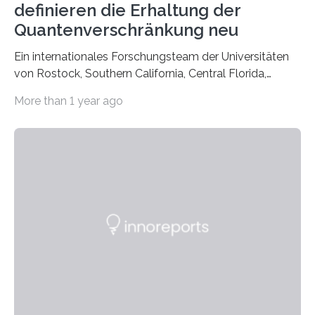
definieren die Erhaltung der
Quantenverschränkung neu
Ein internationales Forschungsteam der Universitäten
von Rostock, Southern California, Central Florida,
Pennsylvania State und Saint Louis hat einen neuen
More than 1 year ago
Weg gefunden, um eine wichtige Eigenschaft in der
Quantenphotonik zu schützen: die optische
Verschränkung. Ihre Entdeckung wurde online am 28.
März 2025 in der renommierten Fachzeitschrift Science
veröffentlicht. Das Jahr 2025 wurde von den Vereinten
Nationen zum Internationalen Jahr der
Quantenwissenschaft und -technologie erklärt und
markiert das 100-jährige Jubiläum der Entwicklung der
Quantenmechanik. Diese faszinierende Disziplin hat
nicht nur das Verständnis…