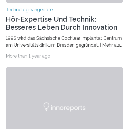
Technologieangebote
Hör-Expertise Und Technik:
Besseres Leben Durch Innovation
1995 wird das Sächsische Cochlear Implantat Centrum
am Universitätsklinikum Dresden gegründet. | Mehr als
2.500 taub Geborenen, Ertaubten oder Schwerhörigen
More than 1 year ago
wurde mit einem Cochlear Implantat geholfen. | 30
Jahre Expertise ermöglichen Betroffenen ein Leben
ohne große Höreinschränkungen. Vor 30 Jahren wurde
das Sächsische Cochlear Implantat Centrum am
Universitätsklinikum Carl Gustav Carus Dresden
gegründet. Seitdem wurde insgesamt 2.514 taub
geborenen oder hochgradig schwerhörigen Menschen
mit einem Cochlea-Implantat (CI) das Hören wieder
ermöglicht. Dank der großen chirurgischen und
therapeutischen Expertise für Hörgeschädigte…