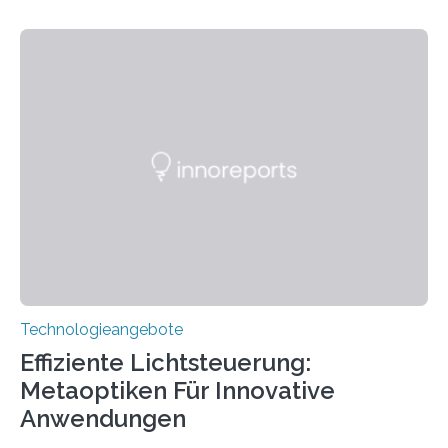
wurde mit einem Cochlear Implantat geholfen. | 30
Jahre Expertise ermöglichen Betroffenen ein Leben
ohne große Höreinschränkungen. Vor 30 Jahren wurde
das Sächsische Cochlear Implantat Centrum am
Universitätsklinikum Carl Gustav Carus Dresden
gegründet. Seitdem wurde insgesamt 2.514 taub
geborenen oder hochgradig schwerhörigen Menschen
mit einem Cochlea-Implantat (CI) das Hören wieder
ermöglicht. Dank der großen chirurgischen und
therapeutischen Expertise für Hörgeschädigte…
Technologieangebote
Effiziente Lichtsteuerung:
Metaoptiken Für Innovative
Anwendungen