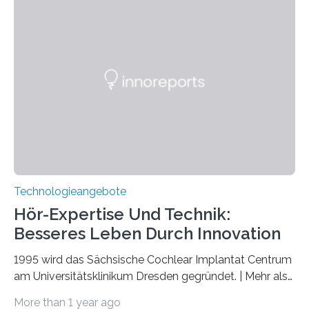
März 2025 in der renommierten Fachzeitschrift Science
veröffentlicht. Das Jahr 2025 wurde von den Vereinten
Nationen zum Internationalen Jahr der
Quantenwissenschaft und -technologie erklärt und
markiert das 100-jährige Jubiläum der Entwicklung der
Quantenmechanik. Diese faszinierende Disziplin hat
nicht nur das Verständnis…
Technologieangebote
Hör-Expertise Und Technik:
Besseres Leben Durch Innovation
1995 wird das Sächsische Cochlear Implantat Centrum
am Universitätsklinikum Dresden gegründet. | Mehr als
2.500 taub Geborenen, Ertaubten oder Schwerhörigen
More than 1 year ago