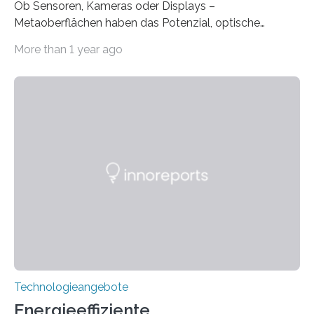
Ob Sensoren, Kameras oder Displays –
Metaoberflächen haben das Potenzial, optische
Systeme in unserem Alltag grundlegend zu verbessern.
More than 1 year ago
Durch eine präzisere Steuerung von Licht ermöglichen
sie kompakte und multifunktionale Lösungen. Auf der
Hannover Messe, die am Montag, 31. März 2025,
beginnt, demonstrieren Forschende des Karlsruher
Instituts für Technologie (KIT) ein optisches Bauteil, das
hochgradig effiziente Lichtsteuerung bei steilen
Einfallswinkeln ermöglicht und dabei bisherige
Einschränkungen überwindet. Herkömmliche gewölbte
Linsen, die Licht durch Brechung in Glas oder
Kunststoff lenken, sind oft sperrig,…
Technologieangebote
Energieeffiziente