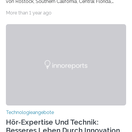
von Rostock, Southern California, Central Florida,
Pennsylvania State und Saint Louis hat einen neuen
More than 1 year ago
Weg gefunden, um eine wichtige Eigenschaft in der
Quantenphotonik zu schützen: die optische
Verschränkung. Ihre Entdeckung wurde online am 28.
März 2025 in der renommierten Fachzeitschrift Science
veröffentlicht. Das Jahr 2025 wurde von den Vereinten
Nationen zum Internationalen Jahr der
Quantenwissenschaft und -technologie erklärt und
markiert das 100-jährige Jubiläum der Entwicklung der
Quantenmechanik. Diese faszinierende Disziplin hat
nicht nur das Verständnis…
Technologieangebote
Hör-Expertise Und Technik:
Besseres Leben Durch Innovation