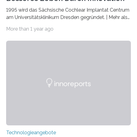
1995 wird das Sächsische Cochlear Implantat Centrum
am Universitätsklinikum Dresden gegründet. | Mehr als
2.500 taub Geborenen, Ertaubten oder Schwerhörigen
More than 1 year ago
wurde mit einem Cochlear Implantat geholfen. | 30
Jahre Expertise ermöglichen Betroffenen ein Leben
ohne große Höreinschränkungen. Vor 30 Jahren wurde
das Sächsische Cochlear Implantat Centrum am
Universitätsklinikum Carl Gustav Carus Dresden
gegründet. Seitdem wurde insgesamt 2.514 taub
geborenen oder hochgradig schwerhörigen Menschen
mit einem Cochlea-Implantat (CI) das Hören wieder
ermöglicht. Dank der großen chirurgischen und
therapeutischen Expertise für Hörgeschädigte…
Technologieangebote