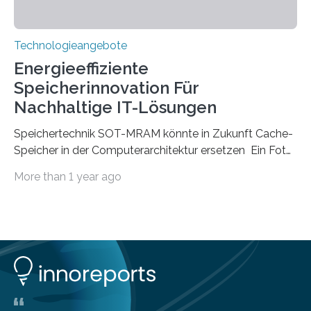
Technologieangebote
Energieeffiziente
Speicherinnovation Für
Nachhaltige IT-Lösungen
Speichertechnik SOT-MRAM könnte in Zukunft Cache-
Speicher in der Computerarchitektur ersetzen Ein Foto,
klick, und ab in die sozialen Medien und die Welt.
More than 1 year ago
Hochgeladene Medien landen in riesigen Cloud-
Speichern und Rechenzentren, welche wiederum
kontinuierlich mit Strom versorgt werden müssen. Auf
Rechenzentren entfällt derzeit etwa ein Prozent des
weltweiten Gesamtenergieverbrauchs, was 200
Terawattstunden Strom pro Jahr entspricht. Dieser
immense Energiebedarf hat Wissenschaftlerinnen und
Wissenschaftler dazu veranlasst, innovative Wege zur