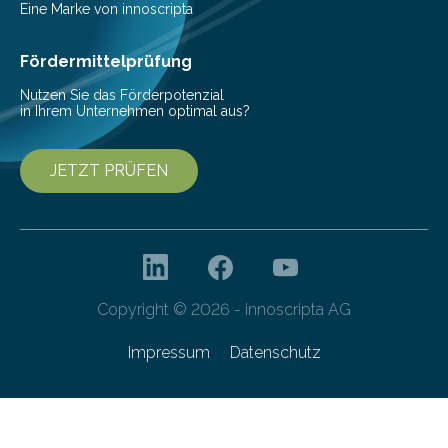
Senkung des Energieverbrauchs zu erforschen. Neuer
Eine Marke von innoscripta
Ansatz für Smartphones und Supercomputer
gleichermaßen geeignet…
Fördermittelprüfung
Nutzen Sie das Förderpotenzial
in Ihrem Unternehmen optimal aus?
JETZT PRÜFEN
Copyright © 2026 - innoscripta AG
Impressum
Datenschutz