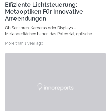
Effiziente Lichtsteuerung:
Metaoptiken Für Innovative
Anwendungen
Ob Sensoren, Kameras oder Displays –
Metaoberflächen haben das Potenzial, optische
Systeme in unserem Alltag grundlegend zu verbessern.
More than 1 year ago
Durch eine präzisere Steuerung von Licht ermöglichen
sie kompakte und multifunktionale Lösungen. Auf der
Hannover Messe, die am Montag, 31. März 2025,
beginnt, demonstrieren Forschende des Karlsruher
Instituts für Technologie (KIT) ein optisches Bauteil, das
hochgradig effiziente Lichtsteuerung bei steilen
Einfallswinkeln ermöglicht und dabei bisherige
Einschränkungen überwindet. Herkömmliche gewölbte
Linsen, die Licht durch Brechung in Glas oder
Kunststoff lenken, sind oft sperrig,…