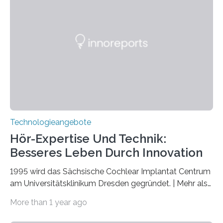
veröffentlicht. Das Jahr 2025 wurde von den Vereinten
Nationen zum Internationalen Jahr der
Quantenwissenschaft und -technologie erklärt und
markiert das 100-jährige Jubiläum der Entwicklung der
Quantenmechanik. Diese faszinierende Disziplin hat
nicht nur das Verständnis…
Technologieangebote
Hör-Expertise Und Technik:
Besseres Leben Durch Innovation
1995 wird das Sächsische Cochlear Implantat Centrum
am Universitätsklinikum Dresden gegründet. | Mehr als
2.500 taub Geborenen, Ertaubten oder Schwerhörigen
More than 1 year ago
wurde mit einem Cochlear Implantat geholfen. | 30
Jahre Expertise ermöglichen Betroffenen ein Leben