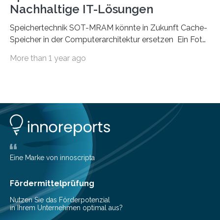
Nachhaltige IT-Lösungen
Speichertechnik SOT-MRAM könnte in Zukunft Cache-
Speicher in der Computerarchitektur ersetzen Ein Foto,
klick, und ab in die sozialen Medien und die Welt.
More than 1 year ago
Hochgeladene Medien landen in riesigen Cloud-
Speichern und Rechenzentren, welche wiederum
kontinuierlich mit Strom versorgt werden müssen. Auf
Rechenzentren entfällt derzeit etwa ein Prozent des
weltweiten Gesamtenergieverbrauchs, was 200
Terawattstunden Strom pro Jahr entspricht. Dieser
immense Energiebedarf hat Wissenschaftlerinnen und
Wissenschaftler dazu veranlasst, innovative Wege zur
Senkung des Energieverbrauchs zu erforschen. Neuer
Eine Marke von innoscripta
Ansatz für Smartphones und Supercomputer
gleichermaßen geeignet…
Fördermittelprüfung
Nutzen Sie das Förderpotenzial
in Ihrem Unternehmen optimal aus?