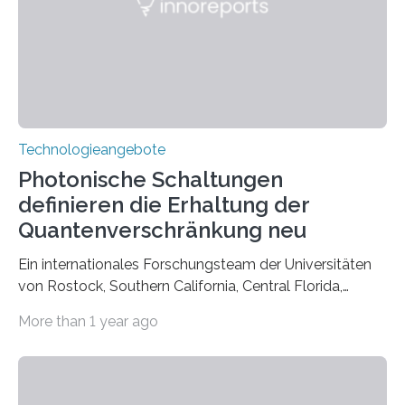
Technologieangebote
Photonische Schaltungen
definieren die Erhaltung der
Quantenverschränkung neu
Ein internationales Forschungsteam der Universitäten
von Rostock, Southern California, Central Florida,
Pennsylvania State und Saint Louis hat einen neuen
More than 1 year ago
Weg gefunden, um eine wichtige Eigenschaft in der
Quantenphotonik zu schützen: die optische
Verschränkung. Ihre Entdeckung wurde online am 28.
März 2025 in der renommierten Fachzeitschrift Science