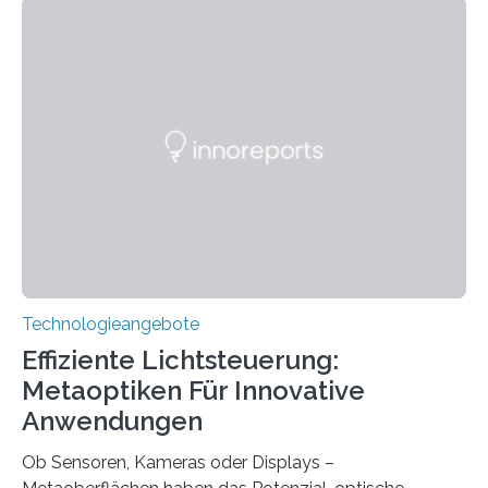
ohne große Höreinschränkungen. Vor 30 Jahren wurde
das Sächsische Cochlear Implantat Centrum am
Universitätsklinikum Carl Gustav Carus Dresden
gegründet. Seitdem wurde insgesamt 2.514 taub
geborenen oder hochgradig schwerhörigen Menschen
mit einem Cochlea-Implantat (CI) das Hören wieder
ermöglicht. Dank der großen chirurgischen und
therapeutischen Expertise für Hörgeschädigte…
Technologieangebote
Effiziente Lichtsteuerung:
Metaoptiken Für Innovative
Anwendungen
Ob Sensoren, Kameras oder Displays –