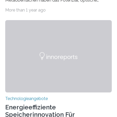
Metaoberflächen haben das Potenzial, optische
Systeme in unserem Alltag grundlegend zu verbessern.
More than 1 year ago
Durch eine präzisere Steuerung von Licht ermöglichen
sie kompakte und multifunktionale Lösungen. Auf der
Hannover Messe, die am Montag, 31. März 2025,
beginnt, demonstrieren Forschende des Karlsruher
Instituts für Technologie (KIT) ein optisches Bauteil, das
hochgradig effiziente Lichtsteuerung bei steilen
Einfallswinkeln ermöglicht und dabei bisherige
Einschränkungen überwindet. Herkömmliche gewölbte
Linsen, die Licht durch Brechung in Glas oder
Kunststoff lenken, sind oft sperrig,…
Technologieangebote
Energieeffiziente
Speicherinnovation Für