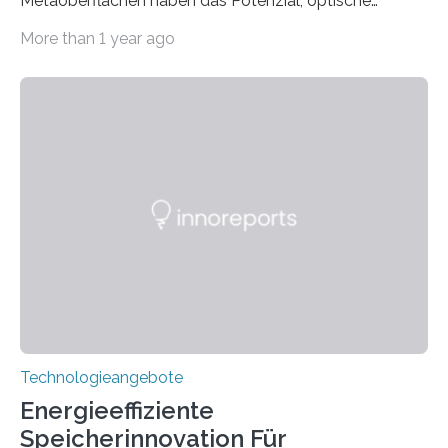
Metaoberflächen haben das Potenzial, optische
Systeme in unserem Alltag grundlegend zu verbessern.
More than 1 year ago
Durch eine präzisere Steuerung von Licht ermöglichen
sie kompakte und multifunktionale Lösungen. Auf der
Hannover Messe, die am Montag, 31. März 2025,
beginnt, demonstrieren Forschende des Karlsruher
Instituts für Technologie (KIT) ein optisches Bauteil, das
hochgradig effiziente Lichtsteuerung bei steilen
Einfallswinkeln ermöglicht und dabei bisherige
Einschränkungen überwindet. Herkömmliche gewölbte
Linsen, die Licht durch Brechung in Glas oder
Kunststoff lenken, sind oft sperrig,…
Technologieangebote
Energieeffiziente
Speicherinnovation Für