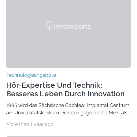
veröffentlicht. Das Jahr 2025 wurde von den Vereinten
Nationen zum Internationalen Jahr der
Quantenwissenschaft und -technologie erklärt und
markiert das 100-jährige Jubiläum der Entwicklung der
Quantenmechanik. Diese faszinierende Disziplin hat
nicht nur das Verständnis…
Technologieangebote
Hör-Expertise Und Technik:
Besseres Leben Durch Innovation
1995 wird das Sächsische Cochlear Implantat Centrum
am Universitätsklinikum Dresden gegründet. | Mehr als
2.500 taub Geborenen, Ertaubten oder Schwerhörigen
More than 1 year ago
wurde mit einem Cochlear Implantat geholfen. | 30
Jahre Expertise ermöglichen Betroffenen ein Leben