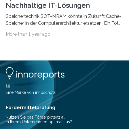
Nachhaltige IT-Lösungen
Speichertechnik SOT-MRAM könnte in Zukunft Cache-
Speicher in der Computerarchitektur ersetzen Ein Foto,
klick, und ab in die sozialen Medien und die Welt.
More than 1 year ago
Hochgeladene Medien landen in riesigen Cloud-
Speichern und Rechenzentren, welche wiederum
kontinuierlich mit Strom versorgt werden müssen. Auf
Rechenzentren entfällt derzeit etwa ein Prozent des
weltweiten Gesamtenergieverbrauchs, was 200
Terawattstunden Strom pro Jahr entspricht. Dieser
immense Energiebedarf hat Wissenschaftlerinnen und
Wissenschaftler dazu veranlasst, innovative Wege zur
Senkung des Energieverbrauchs zu erforschen. Neuer
Eine Marke von innoscripta
Ansatz für Smartphones und Supercomputer
gleichermaßen geeignet…
Fördermittelprüfung
Nutzen Sie das Förderpotenzial
in Ihrem Unternehmen optimal aus?