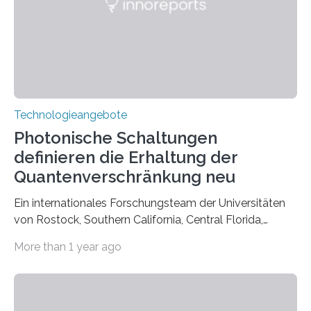
Technologieangebote
Photonische Schaltungen
definieren die Erhaltung der
Quantenverschränkung neu
Ein internationales Forschungsteam der Universitäten
von Rostock, Southern California, Central Florida,
Pennsylvania State und Saint Louis hat einen neuen
More than 1 year ago
Weg gefunden, um eine wichtige Eigenschaft in der
Quantenphotonik zu schützen: die optische
Verschränkung. Ihre Entdeckung wurde online am 28.
März 2025 in der renommierten Fachzeitschrift Science