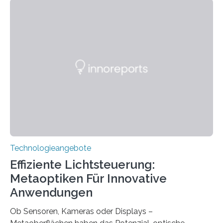
ohne große Höreinschränkungen. Vor 30 Jahren wurde
das Sächsische Cochlear Implantat Centrum am
Universitätsklinikum Carl Gustav Carus Dresden
gegründet. Seitdem wurde insgesamt 2.514 taub
geborenen oder hochgradig schwerhörigen Menschen
mit einem Cochlea-Implantat (CI) das Hören wieder
ermöglicht. Dank der großen chirurgischen und
therapeutischen Expertise für Hörgeschädigte…
Technologieangebote
Effiziente Lichtsteuerung:
Metaoptiken Für Innovative
Anwendungen
Ob Sensoren, Kameras oder Displays –