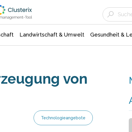
Landwirtschaft & Umwelt
Gesundheit &
Agrar- Forstwissenschaften
Unternehmensmeldungen
Biowissenschafte
Ökologie Umwelt- Naturschutz
ktmanagement-Tool
chaft
Landwirtschaft & Umwelt
Gesundheit & L
Erzeugung von
Technologieangebote