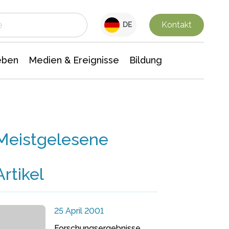
 Leben
Medien & Ereignisse
Interdisziplinäre Forschung
Veranstaltungsnachrichten
n Chemie
Gesellschaftswissenschaften
Kontakt
DE
eben
Medien & Ereignisse
Bildung
Meistgelesene
Artikel
25 April 2001
Forschungsergebnisse