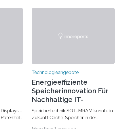
Technologieangebote
Energieeffiziente
Speicherinnovation Für
Nachhaltige IT-
Lösungen
Displays –
Speichertechnik SOT-MRAM könnte in
Potenzial,
Zukunft Cache-Speicher in der
m Alltag
Computerarchitektur ersetzen Ein
More than 1 year ago