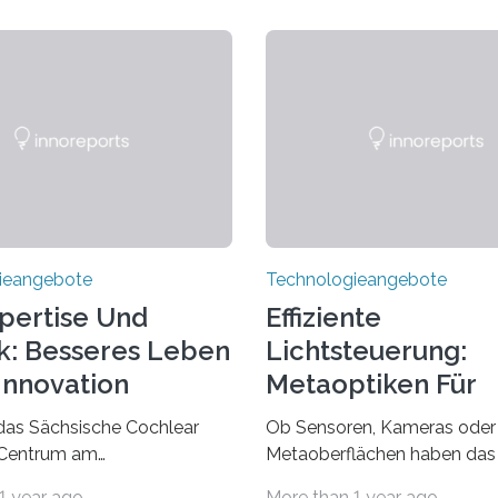
ieangebote
Technologieangebote
pertise Und
Effiziente
k: Besseres Leben
Lichtsteuerung:
Innovation
Metaoptiken Für
Innovative
das Sächsische Cochlear
Ob Sensoren, Kameras oder 
Anwendungen
 Centrum am
Metaoberflächen haben das 
tsklinikum Dresden
optische Systeme in unsere
1 year ago
More than 1 year ago