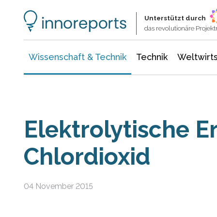
Wissenschaft & Technik
Informationstechnologie
Energie & Elektrotechnik
Unterstützt durch
das revolutionäre Proje
Wissenschaft & Technik
Technik
Weltwirts
Elektrolytische 
Chlordioxid
04 November 2015