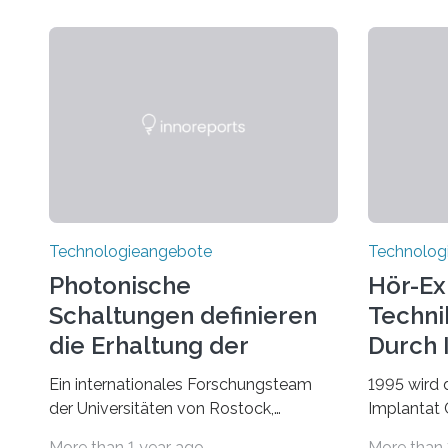
Technologieangebote
Technolog
Photonische
Hör-Ex
Schaltungen definieren
Techni
die Erhaltung der
Durch 
Quantenverschränkung
Ein internationales Forschungsteam
1995 wird 
neu
der Universitäten von Rostock,
Implantat
Southern California, Central Florida,
Universitä
More than 1 year ago
More than 