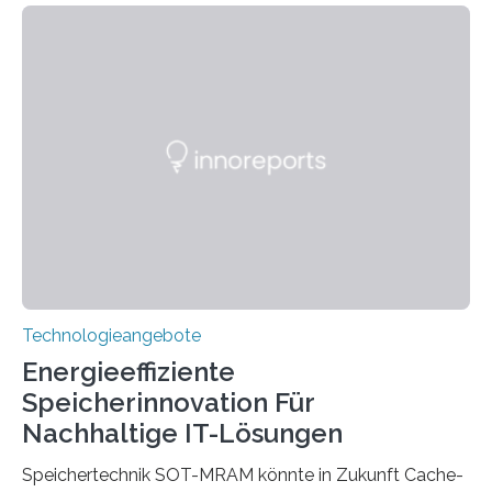
sie kompakte und multifunktionale Lösungen. Auf der
Hannover Messe, die am Montag, 31. März 2025,
beginnt, demonstrieren Forschende des Karlsruher
Instituts für Technologie (KIT) ein optisches Bauteil, das
hochgradig effiziente Lichtsteuerung bei steilen
Einfallswinkeln ermöglicht und dabei bisherige
Einschränkungen überwindet. Herkömmliche gewölbte
Linsen, die Licht durch Brechung in Glas oder
Kunststoff lenken, sind oft sperrig,…
Technologieangebote
Energieeffiziente
Speicherinnovation Für
Nachhaltige IT-Lösungen
Speichertechnik SOT-MRAM könnte in Zukunft Cache-