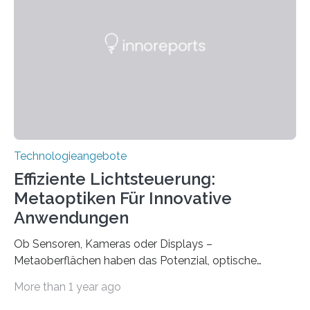
gegründet. Seitdem wurde insgesamt 2.514 taub
geborenen oder hochgradig schwerhörigen Menschen
mit einem Cochlea-Implantat (CI) das Hören wieder
ermöglicht. Dank der großen chirurgischen und
therapeutischen Expertise für Hörgeschädigte…
Technologieangebote
Effiziente Lichtsteuerung:
Metaoptiken Für Innovative
Anwendungen
Ob Sensoren, Kameras oder Displays –
Metaoberflächen haben das Potenzial, optische
Systeme in unserem Alltag grundlegend zu verbessern.
More than 1 year ago
Durch eine präzisere Steuerung von Licht ermöglichen