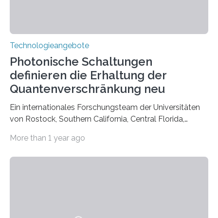
Technologieangebote
Photonische Schaltungen
definieren die Erhaltung der
Quantenverschränkung neu
Ein internationales Forschungsteam der Universitäten
von Rostock, Southern California, Central Florida,
Pennsylvania State und Saint Louis hat einen neuen
More than 1 year ago
Weg gefunden, um eine wichtige Eigenschaft in der
Quantenphotonik zu schützen: die optische
Verschränkung. Ihre Entdeckung wurde online am 28.
März 2025 in der renommierten Fachzeitschrift Science
veröffentlicht. Das Jahr 2025 wurde von den Vereinten
Nationen zum Internationalen Jahr der
Quantenwissenschaft und -technologie erklärt und