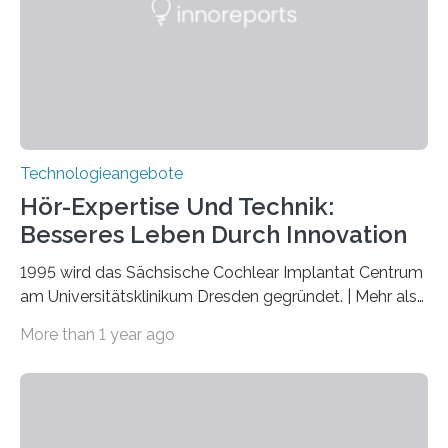
markiert das 100-jährige Jubiläum der Entwicklung der
Quantenmechanik. Diese faszinierende Disziplin hat
nicht nur das Verständnis…
Technologieangebote
Hör-Expertise Und Technik:
Besseres Leben Durch Innovation
1995 wird das Sächsische Cochlear Implantat Centrum
am Universitätsklinikum Dresden gegründet. | Mehr als
2.500 taub Geborenen, Ertaubten oder Schwerhörigen
More than 1 year ago
wurde mit einem Cochlear Implantat geholfen. | 30
Jahre Expertise ermöglichen Betroffenen ein Leben
ohne große Höreinschränkungen. Vor 30 Jahren wurde
das Sächsische Cochlear Implantat Centrum am
Universitätsklinikum Carl Gustav Carus Dresden