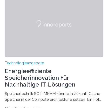
beginnt, demonstrieren Forschende des Karlsruher
Instituts für Technologie (KIT) ein optisches Bauteil, das
hochgradig effiziente Lichtsteuerung bei steilen
Einfallswinkeln ermöglicht und dabei bisherige
Einschränkungen überwindet. Herkömmliche gewölbte
Linsen, die Licht durch Brechung in Glas oder
Kunststoff lenken, sind oft sperrig,…
Technologieangebote
Energieeffiziente
Speicherinnovation Für
Nachhaltige IT-Lösungen
Speichertechnik SOT-MRAM könnte in Zukunft Cache-
Speicher in der Computerarchitektur ersetzen Ein Foto,
klick, und ab in die sozialen Medien und die Welt.