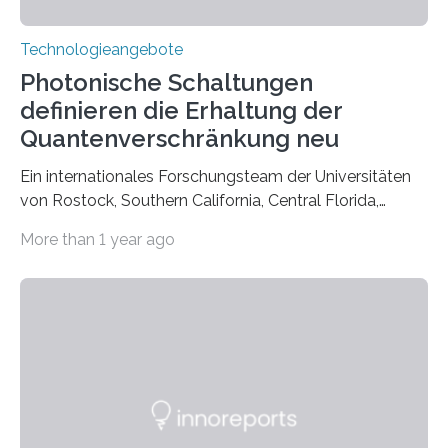
Technologieangebote
Photonische Schaltungen
definieren die Erhaltung der
Quantenverschränkung neu
Ein internationales Forschungsteam der Universitäten
von Rostock, Southern California, Central Florida,
Pennsylvania State und Saint Louis hat einen neuen
More than 1 year ago
Weg gefunden, um eine wichtige Eigenschaft in der
Quantenphotonik zu schützen: die optische
Verschränkung. Ihre Entdeckung wurde online am 28.
März 2025 in der renommierten Fachzeitschrift Science
veröffentlicht. Das Jahr 2025 wurde von den Vereinten
Nationen zum Internationalen Jahr der
Quantenwissenschaft und -technologie erklärt und
markiert das 100-jährige Jubiläum der Entwicklung der
Quantenmechanik. Diese faszinierende Disziplin hat