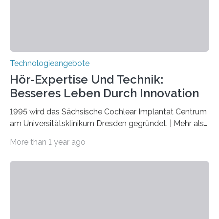
nicht nur das Verständnis…
Technologieangebote
Hör-Expertise Und Technik:
Besseres Leben Durch Innovation
1995 wird das Sächsische Cochlear Implantat Centrum
am Universitätsklinikum Dresden gegründet. | Mehr als
2.500 taub Geborenen, Ertaubten oder Schwerhörigen
More than 1 year ago
wurde mit einem Cochlear Implantat geholfen. | 30
Jahre Expertise ermöglichen Betroffenen ein Leben
ohne große Höreinschränkungen. Vor 30 Jahren wurde
das Sächsische Cochlear Implantat Centrum am
Universitätsklinikum Carl Gustav Carus Dresden
gegründet. Seitdem wurde insgesamt 2.514 taub
geborenen oder hochgradig schwerhörigen Menschen