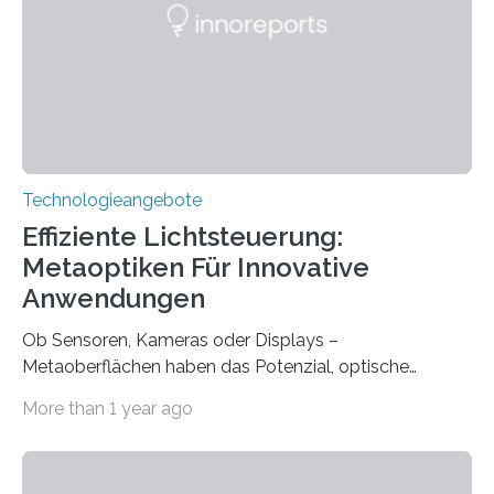
mit einem Cochlea-Implantat (CI) das Hören wieder
ermöglicht. Dank der großen chirurgischen und
therapeutischen Expertise für Hörgeschädigte…
Technologieangebote
Effiziente Lichtsteuerung:
Metaoptiken Für Innovative
Anwendungen
Ob Sensoren, Kameras oder Displays –
Metaoberflächen haben das Potenzial, optische
Systeme in unserem Alltag grundlegend zu verbessern.
More than 1 year ago
Durch eine präzisere Steuerung von Licht ermöglichen
sie kompakte und multifunktionale Lösungen. Auf der
Hannover Messe, die am Montag, 31. März 2025,