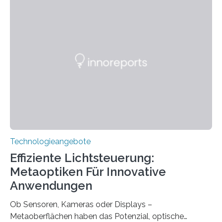
ohne große Höreinschränkungen. Vor 30 Jahren wurde
das Sächsische Cochlear Implantat Centrum am
Universitätsklinikum Carl Gustav Carus Dresden
gegründet. Seitdem wurde insgesamt 2.514 taub
geborenen oder hochgradig schwerhörigen Menschen
mit einem Cochlea-Implantat (CI) das Hören wieder
ermöglicht. Dank der großen chirurgischen und
therapeutischen Expertise für Hörgeschädigte…
Technologieangebote
Effiziente Lichtsteuerung:
Metaoptiken Für Innovative
Anwendungen
Ob Sensoren, Kameras oder Displays –
Metaoberflächen haben das Potenzial, optische