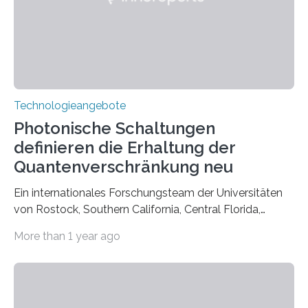
Technologieangebote
Photonische Schaltungen
definieren die Erhaltung der
Quantenverschränkung neu
Ein internationales Forschungsteam der Universitäten
von Rostock, Southern California, Central Florida,
Pennsylvania State und Saint Louis hat einen neuen
More than 1 year ago
Weg gefunden, um eine wichtige Eigenschaft in der
Quantenphotonik zu schützen: die optische
Verschränkung. Ihre Entdeckung wurde online am 28.
März 2025 in der renommierten Fachzeitschrift Science