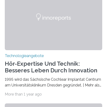
veröffentlicht. Das Jahr 2025 wurde von den Vereinten
Nationen zum Internationalen Jahr der
Quantenwissenschaft und -technologie erklärt und
markiert das 100-jährige Jubiläum der Entwicklung der
Quantenmechanik. Diese faszinierende Disziplin hat
nicht nur das Verständnis…
Technologieangebote
Hör-Expertise Und Technik:
Besseres Leben Durch Innovation
1995 wird das Sächsische Cochlear Implantat Centrum
am Universitätsklinikum Dresden gegründet. | Mehr als
2.500 taub Geborenen, Ertaubten oder Schwerhörigen
More than 1 year ago
wurde mit einem Cochlear Implantat geholfen. | 30
Jahre Expertise ermöglichen Betroffenen ein Leben