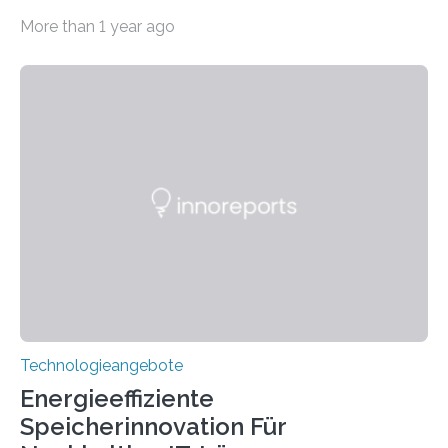
Systeme in unserem Alltag grundlegend zu verbessern.
More than 1 year ago
Durch eine präzisere Steuerung von Licht ermöglichen
sie kompakte und multifunktionale Lösungen. Auf der
Hannover Messe, die am Montag, 31. März 2025,
beginnt, demonstrieren Forschende des Karlsruher
Instituts für Technologie (KIT) ein optisches Bauteil, das
hochgradig effiziente Lichtsteuerung bei steilen
Einfallswinkeln ermöglicht und dabei bisherige
Einschränkungen überwindet. Herkömmliche gewölbte
Linsen, die Licht durch Brechung in Glas oder
Kunststoff lenken, sind oft sperrig,…
Technologieangebote
Energieeffiziente
Speicherinnovation Für